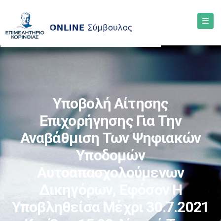
Υποβολή Αίτησης
Επιχορήγησης Για Την
Αναβάθμιση Των Ψηφιακών
Υποδομών
Αυτοαπασχολούμενων
Δικηγόρων, Εφόσον Η
Υποβληθείσα Μέχρι 30.7.2021