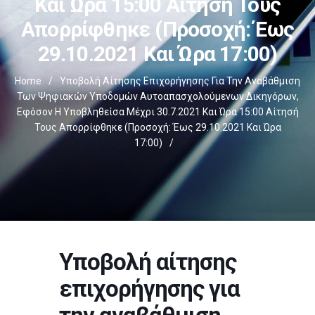
Και Ώρα 15:00 Αίτησή Τους
Απορρίφθηκε (Προσοχή: Έως
29.10.2021 Και Ώρα 17:00)
Home
/
Υποβολή Αίτησης Επιχορήγησης Για Την Αναβάθμιση
Των Ψηφιακών Υποδομών Αυτοαπασχολούμενων Δικηγόρων,
Εφόσον Η Υποβληθείσα Μέχρι 30.7.2021 Και Ώρα 15:00 Αίτησή
Τους Απορρίφθηκε (Προσοχή: Έως 29.10.2021 Και Ώρα
17:00)
/
Υποβολή αίτησης
επιχορήγησης για