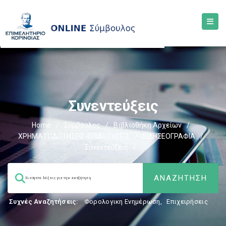
Συνεντεύξεις
Home
/
Σύμβουλος
/
Βιβλιοθήκη Αρχείων
/
ΧΡΗΜΑΤΟΔΟΤΗΣΕΙΣ-ΕΠΙΔΟΤΗΣΕΙΣ
/
ΕΙΔΗΣΕΟΓΡΑΦΙΑ
/
Συνεντεύξεις
/
Συχνές Αναζητήσεις:
Φορολογικη Ενημέρωση
,
Επιχειρήσεις