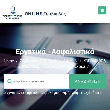
Εργατικά - Ασφαλιστικά
Home
/
Σύμβουλος
/
Βιβλιοθήκη Αρχείων
/
ΚΟΡΟΝΟΪΟΣ &
ΕΠΙΧΕΙΡΗΣΕΙΣ
/
Εργατικά - Ασφαλιστικά
/
Συχνές Αναζητήσεις:
Φορολογικη Ενημέρωση
,
Επιχειρήσεις