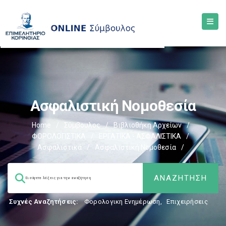
Ασφαλιστική Νομοθεσία
Home
/
Σύμβουλος
/
Βιβλιοθήκη Αρχείων
/
ΦΟΡΟΛΟΓΙΣΤΙΚΑ
/
ΕΡΓΑΤΙΚΑ - ΑΣΦΑΛΙΣΤΙΚΑ
/
Ασφαλιστικά
/
Ασφαλιστική Νομοθεσία
/
Συχνές Αναζητήσεις:
Φορολογικη Ενημέρωση
,
Επιχειρήσεις