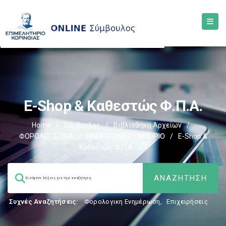
E-Shop & Καθεστώς Φ.Π.Α.
Home
/
Σύμβουλος
/
Βιβλιοθήκη Αρχείων
/
ΦΟΡΟΛΟΓΙΣΤΙΚΑ
/
ΗΛΕΚΤΡΟΝΙΚΟ ΕΜΠΟΡΙΟ
/
E-Shop &
Καθεστώς Φ.Π.Α.
/
Συχνές Αναζητήσεις:
Φορολογικη Ενημέρωση
,
Επιχειρήσεις