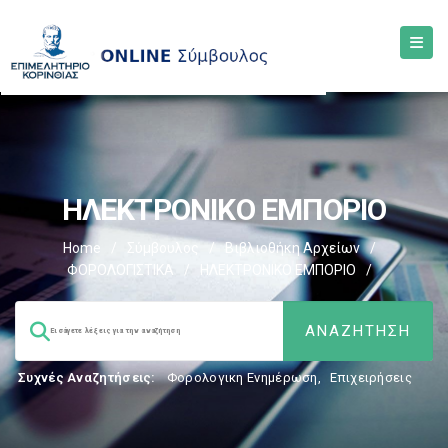
ΗΛΕΚΤΡΟΝΙΚΟ ΕΜΠΟΡΙΟ
Home
/
Σύμβουλος
/
Βιβλιοθήκη Αρχείων
/
ΦΟΡΟΛΟΓΙΣΤΙΚΑ
/
ΗΛΕΚΤΡΟΝΙΚΟ ΕΜΠΟΡΙΟ
/
Συχνές Αναζητήσεις:
Φορολογικη Ενημέρωση
,
Επιχειρήσεις