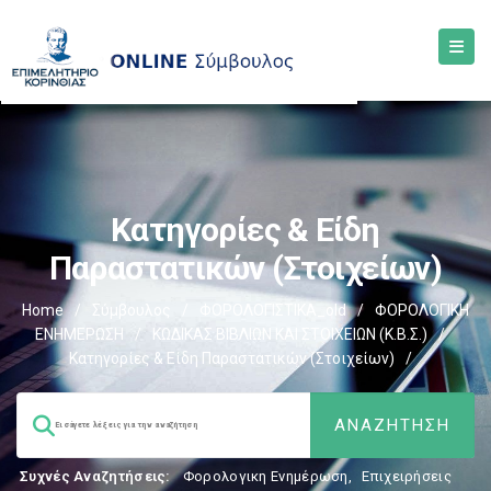
Κατηγορίες & Είδη
Παραστατικών (στοιχείων)
Home
/
Σύμβουλος
/
ΦΟΡΟΛΟΓΙΣΤΙΚΑ_old
/
ΦΟΡΟΛΟΓΙΚΗ
ΕΝΗΜΕΡΩΣΗ
/
ΚΩΔΙΚΑΣ ΒΙΒΛΙΩΝ ΚΑΙ ΣΤΟΙΧΕΙΩΝ (Κ.Β.Σ.)
/
Κατηγορίες & Είδη Παραστατικών (στοιχείων)
/
Συχνές Αναζητήσεις:
Φορολογικη Ενημέρωση
,
Επιχειρήσεις