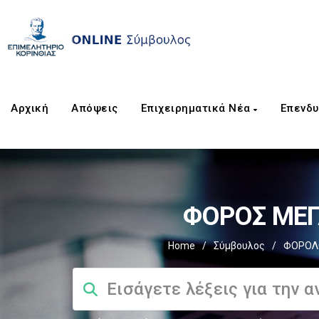
Αρχική
Απόψεις
Επιχειρηματικά Νέα
Επενδυ
ΦΟΡΟΣ ΜΕΓΑ
Home
/
Σύμβουλος
/
ΦΟΡΟΛΟ