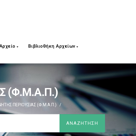
 Αρχείο
Βιβλιοθήκη Αρχείων
 (Φ.Μ.Α.Π.)
ΤΗΣ ΠΕΡΙΟΥΣΙΑΣ (Φ.Μ.Α.Π.)
/