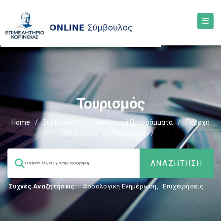
Τουρισμός
Home
/
Σύμβουλος
/
Επενδυτικά Προγράμματα
/
Παροχή
Υπηρεσιών
/
Τουρισμός
/
Συχνές Αναζητήσεις:
Φορολογικη Ενημέρωση
,
Επιχειρήσεις