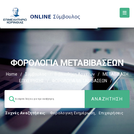
ΦΟΡΟΛΟΓΙΑ ΜΕΤΑΒΙΒΑΣΕΩΝ
Home
/
Σύμβουλος
/
Βιβλιοθήκη Αρχείων
/
ΜΕΤΑΒΙΒΑΣΗ
ΕΠΙΧΕIΡΗΣΗΣ
/
ΦΟΡΟΛΟΓΙΑ ΜΕΤΑΒΙΒΑΣΕΩΝ
/
Συχνές Αναζητήσεις:
Φορολογικη Ενημέρωση
,
Επιχειρήσεις