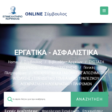
ΕΡΓΑΤΙΚΑ - ΑΣΦΑΛΙΣΤΙΚΑ
Home
/
Σύμβουλος
/
Βιβλιοθήκη Αρχείων
/
ΣΥΣΤΑΣΗ
ΕΠΙΧΕΙΡΗΣΗΣ
/
ΙΔΡΥΣΗ ΕΠΙΧΕΙΡΗΣΗΣ
/
Γενικές
Πληροφορίες
/
YΠΟΧΡΕΩΤΙΚΗ ΚΑΤΑΒΟΛΗ ΤΗΣ ΑΠΟΖΗΜΙΩΣΗΣ
ΑΠΟΛΥΣΗΣ ΣΤΟΝ ΙΔΙΩΤΙΚΟ ΤΟΜΕΑ ΜΕΣΩ ΤΡΑΠΕΖΙΚΟΥ
ΛΟΓΑΡΙΑΣΜΟΥ Η ΛΟΓΑΡΙΑΣΜΟΥ ΠΛΗΡΩΜΩΝ
Συχνές Αναζητήσεις:
Φορολογικη Ενημέρωση
,
Επιχειρήσεις