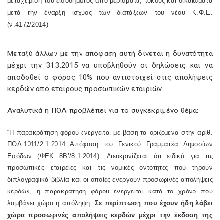
μεταχείριση του εισοδήματος από μερίσματα, τόκους και δικαιώματα
μετά την έναρξη ισχύος των διατάξεων του νέου Κ.Φ.Ε.
(ν.4172/2014)
Μεταξύ άλλων με την απόφαση αυτή δίνεται η δυνατότητα
μέχρι την 31.3.2015 να υποβληθούν οι δηλώσεις και να
αποδοθεί ο φόρος 10% που αντιστοιχεί στις απολήψεις
κερδών από εταίρους προσωπικών εταιριών.
Αναλυτικά η ΠΟΛ προβλέπει για το συγκεκριμένο θέμα:
“Η παρακράτηση φόρου ενεργείται με βάση τα οριζόμενα στην αριθ.
ΠΟΛ.1011/2.1.2014 Απόφαση του Γενικού Γραμματέα Δημοσίων
Εσόδων (ΦΕΚ 8Β’/8.1.2014). Διευκρινίζεται ότι ειδικά για τις
προσωπικές εταιρείες και τις νομικές οντότητες που τηρούν
διπλογραφικά βιβλία και οι οποίες ενεργούν προσωρινές απολήψεις
κερδών, η παρακράτηση φόρου ενεργείται κατά το χρόνο που
λαμβάνει χώρα η απόληψη.
Σε περίπτωση που έχουν ήδη λάβει
χώρα προσωρινές απολήψεις κερδών μέχρι την έκδοση της