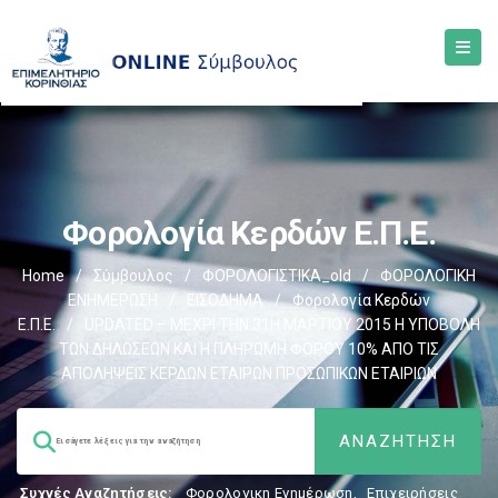
Φορολογία Κερδών Ε.Π.Ε.
Home
/
Σύμβουλος
/
ΦΟΡΟΛΟΓΙΣΤΙΚΑ_old
/
ΦΟΡΟΛΟΓΙΚΗ
ΕΝΗΜΕΡΩΣΗ
/
ΕΙΣΟΔΗΜΑ
/
Φορολογία Κερδών
Ε.Π.Ε.
/
UPDATED – ΜΕΧΡΙ ΤΗΝ 31Η ΜΑΡΤΙΟΥ 2015 Η ΥΠΟΒΟΛΗ
ΤΩΝ ΔΗΛΩΣΕΩΝ ΚΑΙ Η ΠΛΗΡΩΜΗ ΦΟΡΟΥ 10% ΑΠΟ ΤΙΣ
ΑΠΟΛΗΨΕΙΣ ΚΕΡΔΩΝ ΕΤΑΙΡΩΝ ΠΡΟΣΩΠΙΚΩΝ ΕΤΑΙΡΙΩΝ
Συχνές Αναζητήσεις:
Φορολογικη Ενημέρωση
,
Επιχειρήσεις