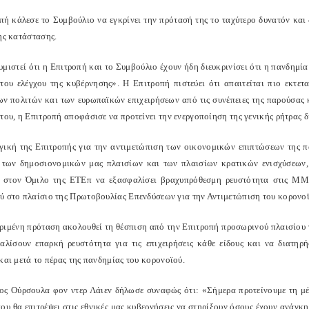
πή κάλεσε το Συμβούλιο να εγκρίνει την πρότασή της το ταχύτερο δυνατόν και
ης κατάστασης.
υμιστεί ότι η Επιτροπή και το Συμβούλιο έχουν ήδη διευκρινίσει ότι η πανδημί
 του ελέγχου της κυβέρνησης». Η Επιτροπή πιστεύει ότι απαιτείται πιο εκτε
ν πολιτών και των ευρωπαϊκών επιχειρήσεων από τις συνέπειες της παρούσας κ
ύτου, η Επιτροπή αποφάσισε να προτείνει την ενεργοποίηση της γενικής ρήτρας
γική της Επιτροπής για την αντιμετώπιση των οικονομικών επιπτώσεων της π
ς των δημοσιονομικών μας πλαισίων και των πλαισίων κρατικών ενισχύσεων
ί στον Όμιλο της ΕΤΕπ να εξασφαλίσει βραχυπρόθεσμη ρευστότητα στις ΜΜΕ
ύ στο πλαίσιο της Πρωτοβουλίας Επενδύσεων για την Αντιμετώπιση του κορονοϊ
ριμένη πρόταση ακολουθεί τη θέσπιση από την Επιτροπή προσωρινού πλαισίου γι
αλίσουν επαρκή ρευστότητα για τις επιχειρήσεις κάθε είδους και να διατηρ
και μετά το πέρας της πανδημίας του κορονοϊού.
ος Ούρσουλα φον ντερ Λάιεν δήλωσε συναφώς ότι: «Σήμερα προτείνουμε τη μέ
ου θα επιτρέψει στις εθνικές μας κυβερνήσεις να στηρίξουν όσους έχουν ανάγκη