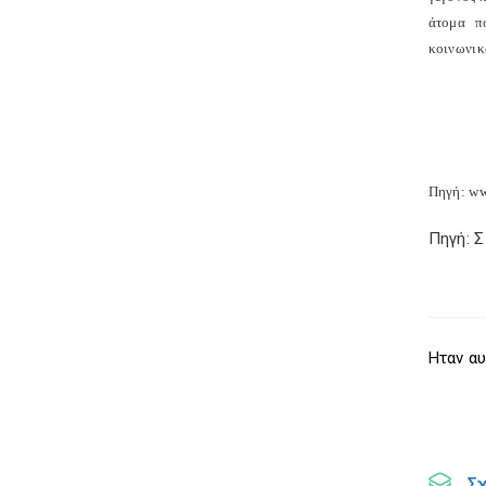
άτομα π
κοινωνικ
Πηγή: ww
Πηγή: 
Ηταν αυ
Σ