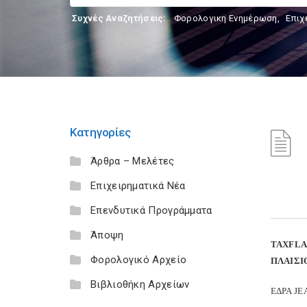
Συχνές Αναζητήσεις:
Φορολογικη Ενημέρωση
,
Επιχ
Κατηγορίες
Άρθρα – Μελέτες
Επιχειρηματικά Νέα
Επενδυτικά Προγράμματα
Άποψη
TAX
FL
Φορολογικό Αρχείο
ΠΛΑΙΣΙ
Βιβλιοθήκη Αρχείων
ΕΔΡΑ J