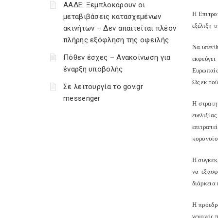
ΑΑΔΕ: Ξεμπλοκάρουν οι
Η Επιτρο
μεταβιβάσεις κατασχεμένων
εξέλιξη τ
ακινήτων – Δεν απαιτείται πλέον
πλήρης εξόφληση της οφειλής
Να υπενθ
Πόθεν έσχες – Ανακοίνωση για
εκφεύγει
έναρξη υποβολής
Ευρωπαίω
Ως εκ το
Σε λειτουργία το gov.gr
messenger
Η στρατη
ευελιξία
επιτραπε
κορονοϊο
Η συγκεκ
να εξασφ
διάρκεια 
Η πρόεδρ
γεγονός π