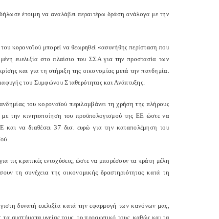
 δήλωσε έτοιμη να αναλάβει περαιτέρω δράση ανάλογα με την
α του κορονοϊού μπορεί να θεωρηθεί «ασυνήθης περίσταση που
ταμένη ευελιξία στο πλαίσιο του ΣΣΑ για την προστασία των
ρίσης και για τη στήριξη της οικονομίας μετά την πανδημία.
 διαφυγής του Συμφώνου Σταθερότητας και Ανάπτυξης.
ανδημίας του κοροναϊού περιλαμβάνει τη χρήση της πλήρους
, με την κινητοποίηση του προϋπολογισμού της ΕΕ ώστε να
 και να διαθέσει 37 δισ. ευρώ για την καταπολέμηση του
ού.
α τις κρατικές ενισχύσεις, ώστε να μπορέσουν τα κράτη μέλη
ήσουν τη συνέχεια της οικονομικής δραστηριότητας κατά τη
γιστη δυνατή ευελιξία κατά την εφαρμογή των κανόνων μας,
: τα συστήματα υγείας τους, το προσωπικό τους, καθώς και τα