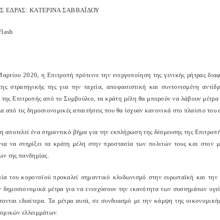
Σ ΕΔΡΑΣ: ΚΑΤΕΡΙΝΑ ΣΑΒΒΑΪΔΟΥ
Flash
Μαρτίου 2020, η Επιτροπή πρότεινε την ενεργοποίηση της γενικής ρήτρας δι
της στρατηγικής της για την ταχεία, αποφασιστική και συντονισμένη αντί
 της Επιτροπής από το Συμβούλιο, τα κράτη μέλη θα μπορούν να λάβουν μέτρα 
α από τις δημοσιονομικές απαιτήσεις που θα ίσχυαν κανονικά στο πλαίσιο του
η αποτελεί ένα σημαντικό βήμα για την εκπλήρωση της δέσμευσης της Επιτροπή
 για να στηρίξει τα κράτη μέλη στην προστασία των πολιτών τους και στον
ων της πανδημίας.
ία του κορονοϊού προκαλεί σημαντικό κλυδωνισμό στην ευρωπαϊκή και την 
ν δημοσιονομικά μέτρα για να ενισχύσουν την ικανότητα των συστημάτων υγεί
τονται ιδιαίτερα. Τα μέτρα αυτά, σε συνδυασμό με την κάμψη της οικονομικ
ομικών ελλειμμάτων.