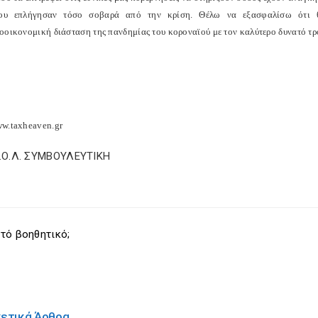
ου επλήγησαν τόσο σοβαρά από την κρίση. Θέλω να εξασφαλίσω ότι θ
οοικονομική διάσταση της πανδημίας του κοροναϊού με τον καλύτερο δυνατό τ
w.taxheaven.gr
Σ.Ο.Λ. ΣΥΜΒΟΥΛΕΥΤΙΚΗ
τό βοηθητικό;
χετικά Άρθρα