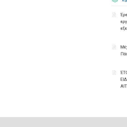
Έρε
εργ
εξ
Μέχ
Πάσ
ΈΤ
ΕΙ
ΑΙ