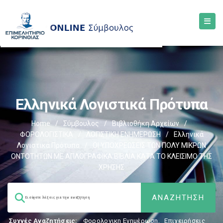
Ελληνικά Λογιστικά Πρότυπα
Home
/
Σύμβουλος
/
Βιβλιοθήκη Αρχείων
/
ΦΟΡΟΛΟΓΙΣΤΙΚΑ
/
ΛΟΓΙΣΤΙΚΗ ΕΝΗΜΕΡΩΣΗ
/
Ελληνικά
Λογιστικά Πρότυπα
/
OΙ ΥΠΟΧΡΕΩΣΕΙΣ ΤΩΝ ΠΟΛΥ ΜΙΚΡΩΝ
ΟΝΤΟΤΗΤΩΝ ΜΕ ΑΠΛΟΓΡΑΦΙΚΑ ΒΙΒΛΙΑ ΚΑΤΑ ΤΟ ΚΛΕΙΣΙΜΟ ΤΗΣ
ΧΡΗΣΗΣ
Συχνές Αναζητήσεις:
Φορολογικη Ενημέρωση
,
Επιχειρήσεις