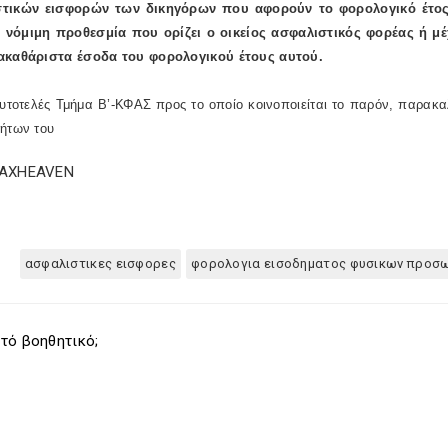
τικών εισφορών των δικηγόρων που αφορούν το φορολογικό έτος 2
η νόμιμη προθεσμία που ορίζει ο οικείος ασφαλιστικός φορέας ή 
ακαθάριστα έσοδα του φορολογικού έτους αυτού.
υτοτελές Τμήμα Β’-ΚΦΑΣ προς το οποίο κοινοποιείται το παρόν, παρακαλε
τήτων του
TAXHEAVEN
ασφαλιστικες εισφορες
φορολογια εισοδηματος φυσικων προσ
τό βοηθητικό;