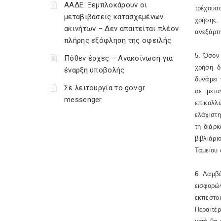
ΑΑΔΕ: Ξεμπλοκάρουν οι
τρέχουσ
μεταβιβάσεις κατασχεμένων
χρήσης,
ακινήτων – Δεν απαιτείται πλέον
ανεξάρτη
πλήρης εξόφληση της οφειλής
5. Όσον
Πόθεν έσχες – Ανακοίνωση για
χρήση δ
έναρξη υποβολής
δυνάμει 
Σε λειτουργία το gov.gr
σε μετα
messenger
επικολλ
ελάχιστ
τη διάρκ
βιβλιάρι
Ταμείου 
6. Λαμβ
εισφορώ
εκπεστο
Περαιτέρ