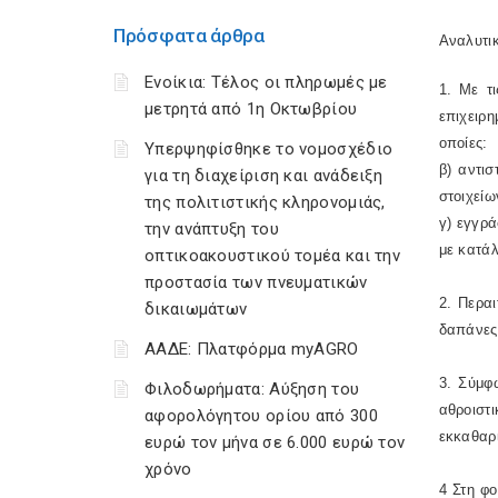
Πρόσφατα άρθρα
Αναλυτικ
Ενοίκια: Τέλος οι πληρωμές με
1. Με τ
μετρητά από 1η Οκτωβρίου
επιχειρ
οποίες:
Υπερψηφίσθηκε το νομοσχέδιο
β) αντι
για τη διαχείριση και ανάδειξη
στοιχείω
της πολιτιστικής κληρονομιάς,
γ) εγγρά
την ανάπτυξη του
με κατάλ
οπτικοακουστικού τομέα και την
προστασία των πνευματικών
2. Περαι
δικαιωμάτων
δαπάνες
ΑΑΔΕ: Πλατφόρμα myAGRO
3. Σύμφ
Φιλοδωρήματα: Αύξηση του
αθροιστ
αφορολόγητου ορίου από 300
εκκαθαρι
ευρώ τον μήνα σε 6.000 ευρώ τον
χρόνο
4 Στη φ