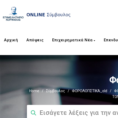
Αρχική
Απόψεις
Επιχειρηματικά Νέα
Επενδυ
Φ
Home
/
Σύμβουλος
/
ΦΟΡΟΛΟΓΙΣΤΙΚΑ_old
/
Φ
ΤΩ