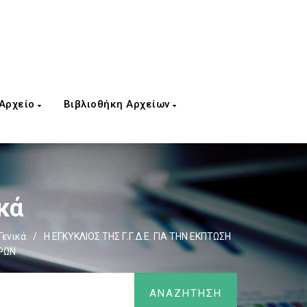
 Αρχείο
Βιβλιοθήκη Αρχείων
κά
Γενικά
/
H ΕΓΚΥΚΛΙΟΣ ΤΗΣ Γ.Γ.Δ.Ε. ΓΙΑ ΤΗΝ ΕΚΠΤΩΣΗ
ΡΩΝ