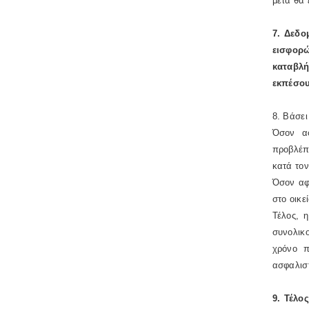
μετά θα 
7. Δεδο
εισφορώ
καταβλή
εκπέσου
8. Βάσει
Όσον αφ
προβλέπ
κατά τον
Όσον αφο
στο οικε
Τέλος, 
συνολικ
χρόνο π
ασφαλισ
9. Τέλο