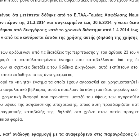
εκπίπτουν μόνο οι καταβληθείσες ασφαλιστικές εισφορές που έχουν καταβλ
μένου ότι μετέπειτα δόθηκε από το Ε.ΤΑΑ.-Τομέας Ασφάλισης Νο
ν πέραν της 31.3.2014 και συγκεκριμένα έως 30.6.2014, γίνεται δε
θηκαν από δικηγόρους κατά το χρονικό διάστημα από 1.4.2014 έως
ν από τα ακαθάριστα έσοδα της χρήσης αυτής (δηλαδή της χρήσης 
 των οριζόμενων από τις διατάξεις της περίπτωσης γ’ του άρθρου 23 του 
ορά τα «αποϋλοποιημένα» ένσημα που καταβάλλονται διά της έκ
ουν οι σχετικές διατάξεις του Κώδικα Δικηγόρων, αυτά εκπίπτουν στ
 οποίο εκδόθηκε το ως άνω γραμμάτιο,
ρά τα «κινητά» ένσημα τα οποία έχουν αγορασθεί και χρησιμοποιηθεί ε
ίο ασφαλιστικό βιβλιάριο, αυτά αποτελούν δαπάνη του ιδίου φορολογικού 
η χρηματική διαφορά που προκύπτει μεταξύ του ύψους των αγορασθέν
ού ύψους της ασφαλιστικής υποχρέωσης, όπως αυτή προσδιορίζεται κατ1
ραγματικής καταβολής της, δηλαδή στο χρόνο στον οποίο πραγματ
τικού φορέα,
ς, κατ’ ανάλογη εφαρμογή με τα αναφερόμενα στις παραγράφους 6 κ