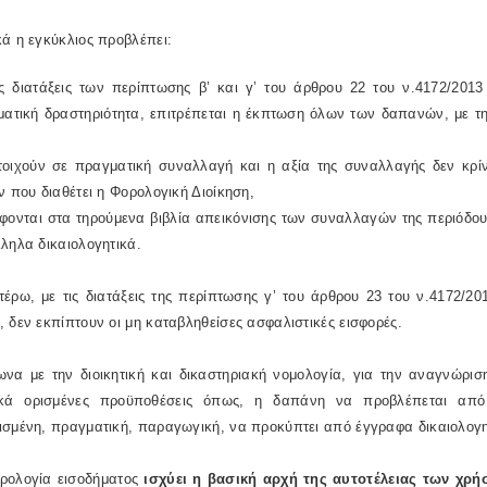
ά η εγκύκλιος προβλέπει:
ις διατάξεις των περίπτωσης β’ και γ’ του άρθρου 22 του ν.4172/2013
ηματική δραστηριότητα, επιτρέπεται η έκπτωση όλων των δαπανών, με τ
στοιχούν σε πραγματική συναλλαγή και η αξία της συναλλαγής δεν κρί
ν που διαθέτει η Φορολογική Διοίκηση,
φονται στα τηρούμενα βιβλία απεικόνισης των συναλλαγών της περιόδου
ληλα δικαιολογητικά.
τέρω, με τις διατάξεις της περίπτωσης γ’ του άρθρου 23 του ν.4172/20
, δεν εκπίπτουν οι μη καταβληθείσες ασφαλιστικές εισφορές.
ωνα με την διοικητική και δικαστηριακή νομολογία, για την αναγνώρι
ικά ορισμένες προϋποθέσεις όπως, η δαπάνη να προβλέπεται από 
σμένη, πραγματική, παραγωγική, να προκύπτει από έγγραφα δικαιολογητι
ορολογία εισοδήματος
ισχύει η βασική αρχή της αυτοτέλειας των χρή