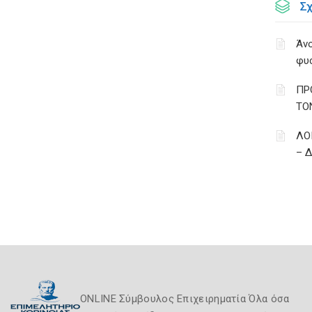
Σ
Άνο
φυ
ΠΡ
ΤΟ
ΛΟ
– 
ONLINE Σύμβουλος Επιχειρηματία Όλα όσα