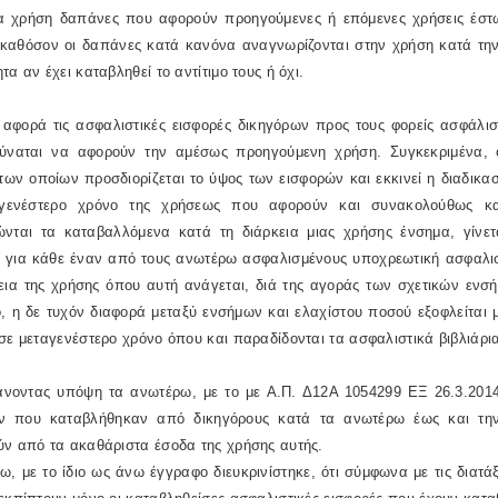
α χρήση δαπάνες που αφορούν προηγούμενες ή επόμενες χρήσεις έστω 
 καθόσον οι δαπάνες κατά κανόνα αναγνωρίζονται στην χρήση κατά την
τα αν έχει καταβληθεί το αντίτιμο τους ή όχι.
 αφορά τις ασφαλιστικές εισφορές δικηγόρων προς τους φορείς ασφάλισ
ύναται να αφορούν την αμέσως προηγούμενη χρήση. Συγκεκριμένα, 
των οποίων προσδιορίζεται το ύψος των εισφορών και εκκινεί η διαδικα
γενέστερο χρόνο της χρήσεως που αφορούν και συνακολούθως κα
ώνται τα καταβαλλόμενα κατά τη διάρκεια μιας χρήσης ένσημα, γίνε
η για κάθε έναν από τους ανωτέρω ασφαλισμένους υποχρεωτική ασφαλισ
εια της χρήσης όπου αυτή ανάγεται, διά της αγοράς των σχετικών ενσή
ο, η δε τυχόν διαφορά μεταξύ ενσήμων και ελαχίστου ποσού εξοφλείται
σε μεταγενέστερο χρόνο όπου και παραδίδονται τα ασφαλιστικά βιβλιάρι
άνοντας υπόψη τα ανωτέρω, με το με Α.Π. Δ12Α 1054299 ΕΞ 26.3.2014
ν που καταβλήθηκαν από δικηγόρους κατά τα ανωτέρω έως και την
ύν από τα ακαθάριστα έσοδα της χρήσης αυτής.
ω, με το ίδιο ως άνω έγγραφο διευκρινίστηκε, ότι σύμφωνα με τις διατά