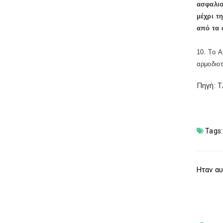
ασφαλισ
μέχρι τ
από τα 
10. To Α
αρμοδιο
Πηγή: 
Tags:
Ηταν αυ