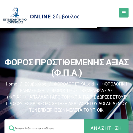
ΦΟΡΟΣ ΠΡΟΣΤΙΘΕΜΕΝΗΣ ΑΞΙΑΣ
(Φ.Π.Α.)
Home
/
Σύμβουλος
/
ΦΟΡΟΛΟΓΙΣΤΙΚΑ_old
/
ΦΟΡΟΛΟΓΙΚΗ
ΕΝΗΜΕΡΩΣΗ
/
ΦΟΡΟΣ ΠΡΟΣΤΙΘΕΜΕΝΗΣ ΑΞΙΑΣ
(Φ.Π.Α.)
/
AΠΑΛΛΑΓΗ ΑΠΟ ΤΟΝ Φ.Π.Α. ΓΙΑ ΤΙΣ ΔΩΡΕΕΣ ΣΤΟΥΣ
ΠΡΟΣΦΥΓΕΣ ΚΑΙ ΘΕΣΜΟΘΕΤΗΣΗ ΑΚΑΤΑΣΧΕΤΟΥ ΛΟΓΑΡΙΑΣΜΟΥ
ΤΩΝ ΕΠΙΧΕΙΡΗΣΕΩΝ ΜΕΛΕΤΑ ΤΟ ΥΠ. ΟΙΚ.