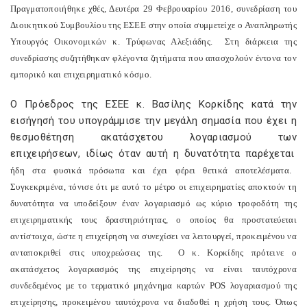
Πραγματοποιήθηκε χθές, Δευτέρα 29 Φεβρουαρίου 2016, συνεδρίαση του
Διοικητικού Συμβουλίου της ΕΣΕΕ στην οποία συμμετείχε ο Αναπληρωτής
Υπουργός Οικονομικών κ. Τρύφωνας Αλεξιάδης.
Στη διάρκεια της
συνεδρίασης συζητήθηκαν φλέγοντα ζητήματα που απασχολούν έντονα τον
εμπορικό και επιχειρηματικό κόσμο.
Ο Πρόεδρος της ΕΣΕΕ κ. Βασίλης Κορκίδης κατά την
εισήγησή του υπογράμμισε την μεγάλη σημασία που έχει η
θεσμοθέτηση ακατάσχετου λογαριασμού των
επιχειρήσεων, ιδίως όταν αυτή η δυνατότητα παρέχεται
ήδη στα φυσικά πρόσωπα και έχει φέρει θετικά αποτελέσματα.
Συγκεκριμένα, τόνισε ότι με αυτό το μέτρο οι επιχειρηματίες αποκτούν τη
δυνατότητα να υποδείξουν έναν λογαριασμό ως κύριο τροφοδότη της
επιχειρηματικής τους δραστηριότητας, ο οποίος θα προστατεύεται
αντίστοιχα, ώστε η επιχείρηση να συνεχίσει να λειτουργεί, προκειμένου να
ανταποκριθεί στις υποχρεώσεις της.
Ο κ. Κορκίδης πρότεινε ο
ακατάσχετος λογαριασμός της επιχείρησης να είναι ταυτόχρονα
συνδεδεμένος με το τερματικό μηχάνημα καρτών
POS
λογαριασμού της
επιχείρησης, προκειμένου ταυτόχρονα να διαδοθεί η χρήση τους. Όπως