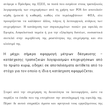
ανέφερε ο Πρόεδρος της ΕΣΕΕ, τα ποσά που εισρέουν στους τραπεζικούς
λογαριασμούς των επιχειρήσεων από τη χρήση των
POS
δεν αποτελούν
κέρδη (μεικτά ή καθαρά), καθώς είτε περιλαμβάνουν
ΦΠΑ, είτε
προορίζονται να καλύψουν άλλες, πάγιες ή λειτουργικές ανάγκες των
επιχειρήσεων. Η κατάσχεση των συγκεκριμένων ποσών για οφειλές σε
Εφορία, Ασφαλιστικά ταμεία ή για την εξόφληση δανείων, ουσιαστικά
συντελεί στην εκμηδένιση της ρευστότητας της επιχείρησης και στο
κλείσιμό της.
Η μέχρι σήμερα εφαρμογή μέτρων δέσμευσης –
κατάσχεσης τραπεζικών λογαριασμών επιχειρήσεων από
το πρώτο ευρώ, οδηγεί σε αποτελέσματα αντίθετα από το
στόχο για τον οποίο η ίδια η κατάσχεση εφαρμόζεται.
Στερεί από την επιχείρηση τη δυνατότητα να λειτουργήσει, ώστε να
παράξει τα έσοδα που της επιτρέπουν την αποπληρωμή της οφειλής της.
Πέραν δε αυτού επηρεάζει άμεσα και αρνητικά τους εργαζόμενους της