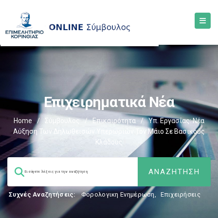
Επιχειρηματικά Νέα
Home
/
Σύμβουλος
/
Επικαιρότητα
/
Υπ. Εργασίας: Νέα
Αύξηση Των Δηλωθεισών Υπερωριών Τον Μάιο Σε Βασικούς
Κλάδους
Συχνές Αναζητήσεις:
Φορολογικη Ενημέρωση
,
Επιχειρήσεις