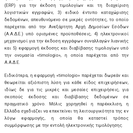
(ERP) για την έκδοση τιμολογίων και τη διαχείριση
λογιστικών εγγραφών, 3) ειδικό έντυπο καταχώρισης
δεδομένων, απευθυνόμενο σε μικρές οντότητες, το οποίο
παρέχεται από την Ανεξάρτητη Αρχή Δημοσίων Εσόδων
(Α.Α.Δ.Ε.) υπό ορισμένες προϋποθέσεις, 4) ηλεκτρονικοί
μηχανισμοί για την έκδοση εγγράφων συναλλαγών λιανικής
και 5) εφαρμογή έκδοσης και διαβίβασης τιμολογίων υπό
την ονομασία «timologio», η οποία παρέχεται από την
Α.Α.Δ.Ε.
Ειδικότερα, η εφαρμογή «timologio» παρέχεται δωρεάν και
θεωρείται αξιόπιστη λύση για κάθε είδος επιχειρήσεων,
ιδίως δε για τις μικρές και μεσαίες επιχειρήσεις, για
σκοπούς έκδοσης και διαβίβασης δεδομένων σε
πραγματικό χρόνο. Μόλις χορηγηθεί η παρέκκλιση, η
Ελλάδα σχεδιάζει να επεκτείνει τη λειτουργικότητα της εν
λόγω εφαρμογής, η οποία θα καταστεί τρόπος
συμμόρφωσης με την εντολή ηλεκτρονικής τιμολόγησης.