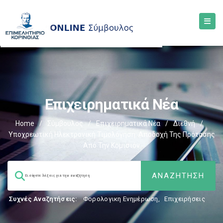
Επιχειρηματικά Νέα
Home
/
Σύμβουλος
/
Επιχειρηματικά Νέα
/
Διεθνή
/
Υποχρεωτική Ηλεκτρονική Τιμολόγηση: Αποδοχή Της Πρότασης
Από Την Κομισιόν
Συχνές Αναζητήσεις:
Φορολογικη Ενημέρωση
,
Επιχειρήσεις