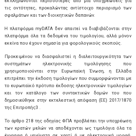
εκπληρώνονται περισσότερες από μία υποχρεώσεις για
τις οντότητες, προκαλώντας αντίστοιχο περιορισμό των
σφαλμάτων και των διοικητικών δαπανών.
Η πλατφόρμα myDATA δεν απαιτεί να διαβιβάζονται στην
πλατφόρμα όλα τα δεδομένα του τιμολογίου, αλλά μόνον
εκείνα που έχουν σημασία για φορολογικούς σκοπούς.
Προκειμένου να διασφαλιστεί η διαλειτουργικότητα των
συστημάτων ηλεκτρονικής τιμολόγησης που
χρησιμοποιούνται στην Ευρωπαϊκή Ένωση, η Ελλάδα
επιτρέπει την έκδοση τιμολογίων που συμμορφώνονται με
το ευρωπαϊκό πρότυπο έκδοσης ηλεκτρονικών τιμολογίων
και τον κατάλογο των συντακτικών δομών του που
δημοσιεύθηκε στην εκτελεστική απόφαση (ΕΕ) 2017/1870
της Επιτροπής3 .
Το άρθρο 218 της οδηγίας ΦΠΑ προβλέπει την υποχρέωση
των κρατών μελών να αποδέχονται ως τιμολόγια όλα τα
έγγραφα ή μηνύματα σε χαρτί ή με ηλεκτρονική μορφή.