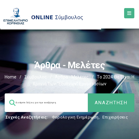
Άρθρα - Μελέτες
Home
/
Σύμβουλος
/
Άρθρα - Μελέτες
/
Τo 2024 Θα Είναι Η
Χρονιά Των “έξυπνων” Εργοστασίων
Συχνές Αναζητήσεις:
Φορολογικη Ενημέρωση
,
Επιχειρήσεις