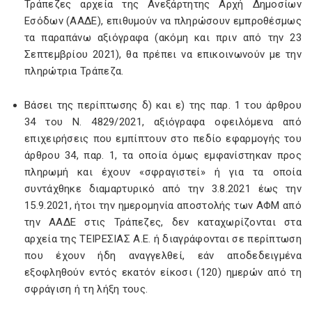
Τράπεζες αρχεία της Ανεξάρτητης Αρχή Δημοσίων
Εσόδων (ΑΑΔΕ), επιθυμούν να πληρώσουν εμπροθέσμως
τα παραπάνω αξιόγραφα (ακόμη και πριν από την 23
Σεπτεμβρίου 2021), θα πρέπει να επικοινωνούν με την
πληρώτρια Τράπεζα.
Βάσει της περίπτωσης δ) και ε) της παρ. 1 του άρθρου
34 του Ν. 4829/2021, αξιόγραφα οφειλόμενα από
επιχειρήσεις που εμπίπτουν στο πεδίο εφαρμογής του
άρθρου 34, παρ. 1, τα οποία όμως εμφανίστηκαν προς
πληρωμή και έχουν «σφραγιστεί» ή για τα οποία
συντάχθηκε διαμαρτυρικό από την 3.8.2021 έως την
15.9.2021, ήτοι την ημερομηνία αποστολής των ΑΦΜ από
την ΑΑΔΕ στις Τράπεζες, δεν καταχωρίζονται στα
αρχεία της ΤΕΙΡΕΣΙΑΣ Α.Ε. ή διαγράφονται σε περίπτωση
που έχουν ήδη αναγγελθεί, εάν αποδεδειγμένα
εξοφληθούν εντός εκατόν είκοσι (120) ημερών από τη
σφράγιση ή τη λήξη τους.