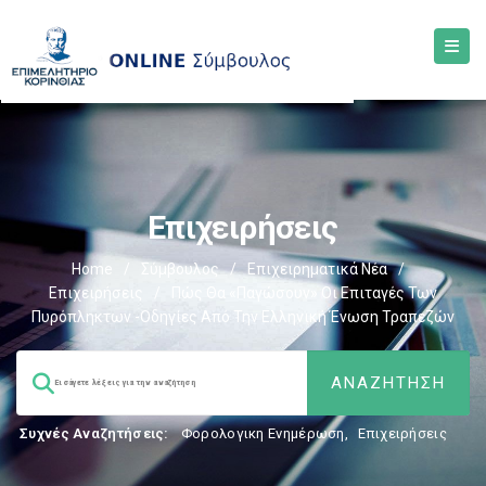
Επιχειρήσεις
Home
/
Σύμβουλος
/
Επιχειρηματικά Νέα
/
Επιχειρήσεις
/
Πώς Θα «παγώσουν» Οι Επιταγές Των
Πυρόπληκτων -Οδηγίες Από Την Ελληνική Ένωση Τραπεζών
Συχνές Αναζητήσεις:
Φορολογικη Ενημέρωση
,
Επιχειρήσεις