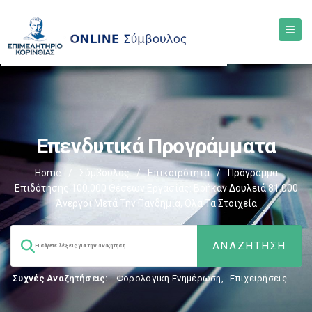
Επενδυτικά Προγράμματα
Home
/
Σύμβουλος
/
Επικαιρότητα
/
Πρόγραμμα
Επιδότησης 100.000 Θέσεων Εργασίας: Βρήκαν Δουλειά 81.000
Άνεργοι Μετά Την Πανδημία, Όλα Τα Στοιχεία
Συχνές Αναζητήσεις:
Φορολογικη Ενημέρωση
,
Επιχειρήσεις