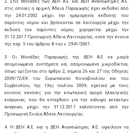
2. Στις Μονάδες των ΔΕΗ Α.Ε. και ΔΕΗ Ανανεώσιμες Α.Ε.
στις οποίες η αρχική Άδεια Παραγωγής έχει εκδοθεί από
την 24.01.2002 μέχρι την ημερομηνία έκδοσης του
παρόντος νόμου και βρίσκονται σε λειτουργία μέχρι την
έκδοση του παρόντος νόμου, χορηγείται μέχρι την
31.12.2017 Προσωρινή Άδεια Λειτουργίας, κατά την έννοια
της παρ. 5 του άρθρου 8 του ν. 2941/2001.
3. Οι Μονάδες Παραγωγής της ΔΕΗ Α.Ε σε μικρά
απομονωμένα συστήματα και απομονωμένα μικροδίκτυα,
όπως ορίζονται στο άρθρο 2, σημεία 26 και 27 της Οδηγίας
2009/72/ΕΚ του Ευρωπαϊκού Κοινοβουλίου και του
Συμβουλίου, της 13ης Ιουλίου 2009, σχετικά με τους
κοινούς κανόνες για την εσωτερική αγορά ηλεκτρικής
ενέργειας, που θα ενταχθούν για την κάλυψη εκτάκτων
αναγκών, μέχρι την 31.12.2017 καλύπτονται από την
Προσωρινή Ενιαία Άδεια Λειτουργίας.
4. Η ΔΕΗ Α.Ε. και η ΔΕΗ Ανανεώσιμες Α.Ε. οφείλουν να