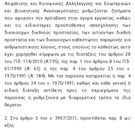
Ασφάλισης και Κοινωνικής Αλληλεγγύης και Εσωτερικών
και Διοικητικής Ανασυγκρότησης ρυθμίζονται ζητήματα
που αφορούν την πρόσβαση στην αγορά εργασίας, καθώς
και τις ειδικότερες προϋποθέσεις απασχόλησης των
δικαιούχων διεθνούς προστασίας, των αιτούντων διεθνή
προστασία και των δικαιούχων καθεστώτος παραμονής για
ανθρωπιστικούς λόγους, στους οποίους το καθεστώς αυτό
έχει χορηγηθεί σύμφωνα με τις διατάξεις του άρθρου 28
του Π.δ. 114/2010 (Α’195), της παρ. 1 του άρθρου 8 του Π.δ.
61/1999 (Α’ 63) ή της παρ. 4 του άρθρου 25 του ν.
1975/1991 (Α’ 184). Με την παρούσα καταργείται η παρ. 4
του άρθρου 24 του ν. 1975/1991, καθώς και κάθε γενική ή
ειδική διάταξη αντίθετη προς το περιεχόμενο της
παρούσας ή ρυθμίζουσα με διαφορετικό τρόπο τα ίδια
θέματα».
2. Στο άρθρο 5 του ν. 3907/2011, προστίθεται παρ. 8 ως
εξής: