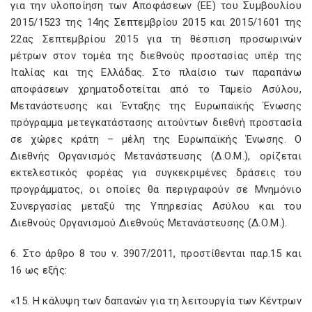
για την υλοποίηση των Αποφάσεων (ΕΕ) του Συμβουλίου
2015/1523 της 14ης Σεπτεμβρίου 2015 και 2015/1601 της
22ας Σεπτεμβρίου 2015 για τη θέσπιση προσωρινών
μέτρων στον τομέα της διεθνούς προστασίας υπέρ της
Ιταλίας και της Ελλάδας. Στο πλαίσιο των παραπάνω
αποφάσεων χρηματοδοτείται από το Ταμείο Ασύλου,
Μετανάστευσης και Ένταξης της Ευρωπαϊκής Ένωσης
πρόγραμμα μετεγκατάστασης αιτούντων διεθνή προστασία
σε χώρες κράτη – μέλη της Ευρωπαϊκής Ένωσης. Ο
Διεθνής Οργανισμός Μετανάστευσης (Δ.Ο.Μ.), ορίζεται
εκτελεστικός φορέας για συγκεκριμένες δράσεις του
προγράμματος, οι οποίες θα περιγραφούν σε Μνημόνιο
Συνεργασίας μεταξύ της Υπηρεσίας Ασύλου και του
Διεθνούς Οργανισμού Διεθνούς Μετανάστευσης (Δ.Ο.Μ.).
6. Στο άρθρο 8 του ν. 3907/2011, προστίθενται παρ.15 και
16 ως εξής:
«15. Η κάλυψη των δαπανών για τη λειτουργία των Κέντρων