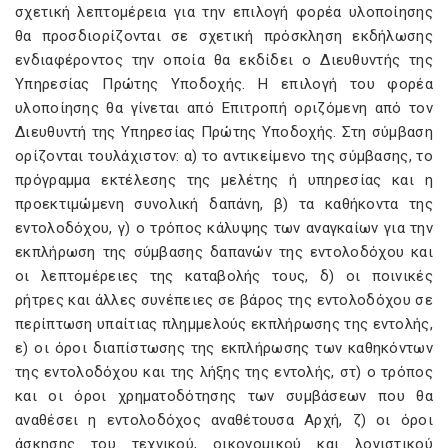
σχετική λεπτομέρεια για την επιλογή φορέα υλοποίησης
θα προσδιορίζονται σε σχετική πρόσκληση εκδήλωσης
ενδιαφέροντος την οποία θα εκδίδει ο Διευθυντής της
Υπηρεσίας Πρώτης Υποδοχής. Η επιλογή του φορέα
υλοποίησης θα γίνεται από Επιτροπή οριζόμενη από τον
Διευθυντή της Υπηρεσίας Πρώτης Υποδοχής. Στη σύμβαση
ορίζονται τουλάχιστον: α) το αντικείμενο της σύμβασης, το
πρόγραμμα εκτέλεσης της μελέτης ή υπηρεσίας και η
προεκτιμώμενη συνολική δαπάνη, β) τα καθήκοντα της
εντολοδόχου, γ) ο τρόπος κάλυψης των αναγκαίων για την
εκπλήρωση της σύμβασης δαπανών της εντολοδόχου και
οι λεπτομέρειες της καταβολής τους, δ) οι ποινικές
ρήτρες και άλλες συνέπειες σε βάρος της εντολοδόχου σε
περίπτωση υπαίτιας πλημμελούς εκπλήρωσης της εντολής,
ε) οι όροι διαπίστωσης της εκπλήρωσης των καθηκόντων
της εντολοδόχου και της λήξης της εντολής, στ) ο τρόπος
και οι όροι χρηματοδότησης των συμβάσεων που θα
αναθέσει η εντολοδόχος αναθέτουσα Αρχή, ζ) οι όροι
άσκησης του τεχνικού, οικονομικού και λογιστικού