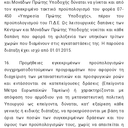
και Μονάδων Πρώτης Υποδοχής δύναται να γίνεται και από
τον εγκεκριμένο τακτικό προϋπολογισμό του φορέα 07-
450 «Υπηρεσία Πρώτης Υποδοχής», πέραν του
προϋπολογισμού του Π.Δ.Ε. Ως λειτουργικές δαπάνες των
Κέντρων και Μονάδων Πρώτης Υποδοχής νοείται και κάθε
δαπάνη που αφορά τη φιλοξενία των υπηκόων τρίτων
χωρών που διαμένουν στις εγκαταστάσεις της. Η παρούσα
διάταξη έχει ισχύ από 01.01.2015.
16. Προμήθειες εγκεκριμένων προϋπολογισμών
συγχρηματοδοτούμενων προγραμμάτων που αφορούν τη
διαχείριση των μεταναστευτικών και προσφυγικών ροών
και εντάσσονται σε κατεπείγουσες δράσεις (Επείγοντα
Μέτρα Ευρωπαϊκών Ταμείων) ή χαρακτηρίζονται με
απόφαση του αρμόδιου για τη μεταναστευτική πολιτική
Υπουργού ως επείγοντα, δύναται, κατ’ εξαίρεση κάθε
γενικής ή ειδικής διάταξης, να προκηρύσσονται με βάση τα
όρια των ποσών των συγκεκριμένων δράσεων και του
ύψους των προϋπολογισμών τους, χωρίς να απαιτείται η