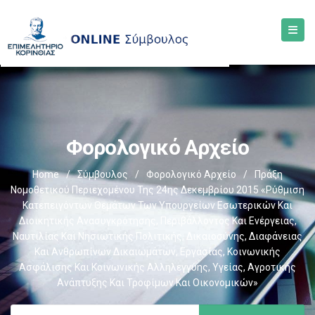
Φορολογικό Αρχείο
Home
/
Σύμβουλος
/
Φορολογικό Αρχείο
/
Πράξη
Νομοθετικού Περιεχομένου Της 24ης Δεκεμβρίου 2015 «Ρύθμιση
Κατεπειγόντων Θεμάτων Των Υπουργείων Εσωτερικών Και
Διοικητικής Ανασυγκρότησης, Περιβάλλοντος Και Ενέργειας,
Ναυτιλίας Και Νησιωτικής Πολιτικής, Δικαιοσύνης, Διαφάνειας
Και Ανθρωπίνων Δικαιωμάτων, Εργασίας, Κοινωνικής
Ασφάλισης Και Κοινωνικής Αλληλεγγύης, Υγείας, Αγροτικής
Ανάπτυξης Και Τροφίμων Και Οικονομικών»