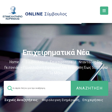
Επιχειρηματικά Νέα
Home
/
Σύμβουλος
/
Επικαιρότητα
/
Νταντάδες Της
Γειτονιάς – Πανελλαδική Εφαρμογή Με Ενίσχυση Έως 500 Ευρώ
Το Μήνα
Συχνές Αναζητήσεις:
Φορολογικη Ενημέρωση
,
Επιχειρήσεις