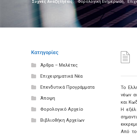
Συχνές Αναζητήσεις:
Φορολογικη Ενημέρωση
,
Επιχ
Κατηγορίες
Άρθρα – Μελέτες
Επιχειρηματικά Νέα
Επενδυτικά Προγράμματα
Το Ελλ
νέων α
Άποψη
και Κωδ
Φορολογικό Αρχείο
Η εξέλ
σημαντ
Βιβλιοθήκη Αρχείων
εκκρεμ
Από το