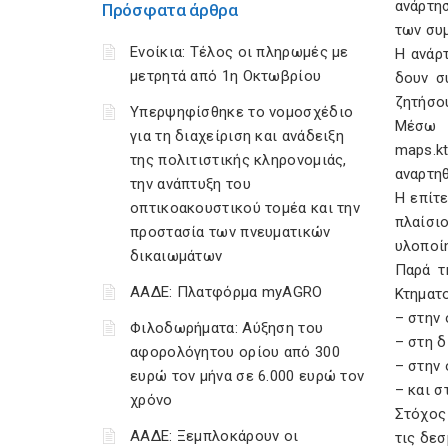
ανάρτη
Πρόσφατα άρθρα
των συ
Ενοίκια: Τέλος οι πληρωμές με
Η ανάρ
μετρητά από 1η Οκτωβρίου
δουν σ
ζητήσο
Υπερψηφίσθηκε το νομοσχέδιο
Μέσω 
για τη διαχείριση και ανάδειξη
maps.k
της πολιτιστικής κληρονομιάς,
αναρτηθ
την ανάπτυξη του
Η επίτ
οπτικοακουστικού τομέα και την
πλαίσι
προστασία των πνευματικών
υλοποί
δικαιωμάτων
Παρά τ
ΑΑΔΕ: Πλατφόρμα myAGRO
Κτηματ
– στην
Φιλοδωρήματα: Αύξηση του
– στη 
αφορολόγητου ορίου από 300
– στην
ευρώ τον μήνα σε 6.000 ευρώ τον
– και 
χρόνο
Στόχος
ΑΑΔΕ: Ξεμπλοκάρουν οι
τις δε