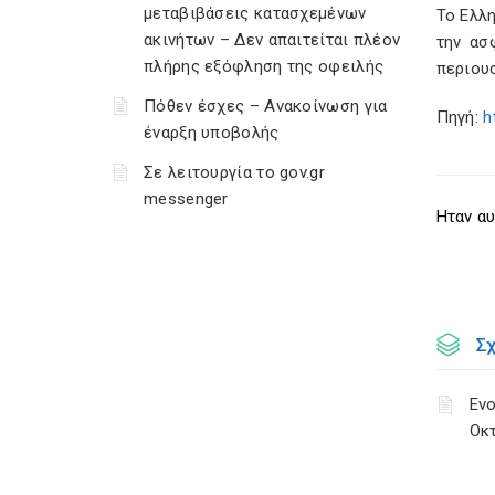
μεταβιβάσεις κατασχεμένων
Το Ελλη
ακινήτων – Δεν απαιτείται πλέον
την ασ
πλήρης εξόφληση της οφειλής
περιου
Πόθεν έσχες – Ανακοίνωση για
Πηγή:
h
έναρξη υποβολής
Σε λειτουργία το gov.gr
messenger
Ηταν αυ
Σ
Ενο
Οκ