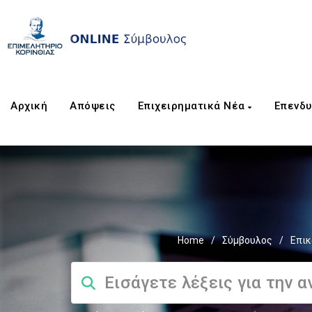
Αρχική
Απόψεις
Επιχειρηματικά Νέα
Επενδυ
Home
/
Σύμβουλος
/
Επικ