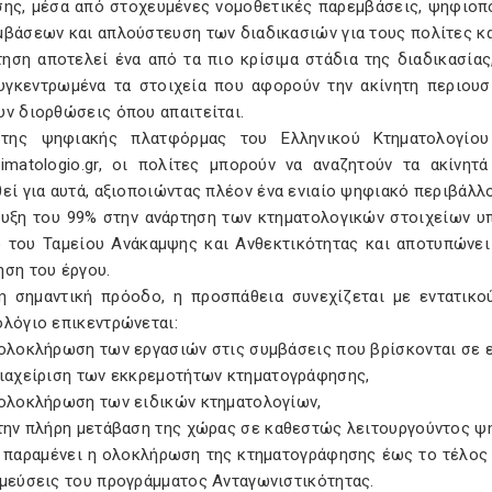
σης, μέσα από στοχευμένες νομοθετικές παρεμβάσεις, ψηφιοπ
μβάσεων και απλούστευση των διαδικασιών για τους πολίτες κα
τηση αποτελεί ένα από τα πιο κρίσιμα στάδια της διαδικασία
υγκεντρωμένα τα στοιχεία που αφορούν την ακίνητη περιουσί
υν διορθώσεις όπου απαιτείται.
της ψηφιακής πλατφόρμας του Ελληνικού Κτηματολογίου
timatologio.gr, οι πολίτες μπορούν να αναζητούν τα ακίνη
εί για αυτά, αξιοποιώντας πλέον ένα ενιαίο ψηφιακό περιβάλλ
ευξη του 99% στην ανάρτηση των κτηματολογικών στοιχείων υπ
ο του Ταμείου Ανάκαμψης και Ανθεκτικότητας και αποτυπώνει
ηση του έργου.
η σημαντική πρόοδο, η προσπάθεια συνεχίζεται με εντατικο
ολόγιο επικεντρώνεται:
 ολοκλήρωση των εργασιών στις συμβάσεις που βρίσκονται σε ε
διαχείριση των εκκρεμοτήτων κτηματογράφησης,
 ολοκλήρωση των ειδικών κτηματολογίων,
στην πλήρη μετάβαση της χώρας σε καθεστώς λειτουργούντος ψ
 παραμένει η ολοκλήρωση της κτηματογράφησης έως το τέλος 
σμεύσεις του προγράμματος Ανταγωνιστικότητας.