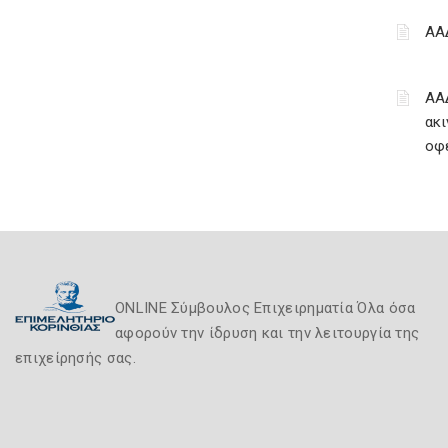
ΑΑ
ΑΑ
ακι
οφ
ONLINE Σύμβουλος Επιχειρηματία Όλα όσα
αφορούν την ίδρυση και την λειτουργία της
επιχείρησής σας.