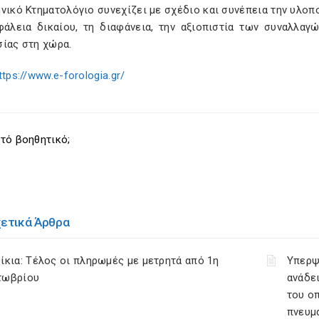
νικό Κτηματολόγιο συνεχίζει με σχέδιο και συνέπεια την υλοπ
φάλεια δικαίου, τη διαφάνεια, την αξιοπιστία των συναλλαγ
σίας στη χώρα.
ttps://www.e-forologia.gr/
τό βοηθητικό;
χετικά Άρθρα
ίκια: Τέλος οι πληρωμές με μετρητά από 1η
Υπερψ
τωβρίου
ανάδει
του ο
πνευμ