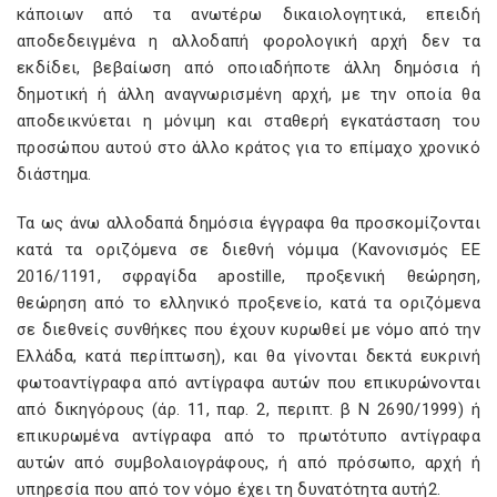
κάποιων από τα ανωτέρω δικαιολογητικά, επειδή
αποδεδειγμένα η αλλοδαπή φορολογική αρχή δεν τα
εκδίδει, βεβαίωση από οποιαδήποτε άλλη δημόσια ή
δημοτική ή άλλη αναγνωρισμένη αρχή, με την οποία θα
αποδεικνύεται η μόνιμη και σταθερή εγκατάσταση του
προσώπου αυτού στο άλλο κράτος για το επίμαχο χρονικό
διάστημα.
Τα ως άνω αλλοδαπά δημόσια έγγραφα θα προσκομίζονται
κατά τα οριζόμενα σε διεθνή νόμιμα (Κανονισμός ΕΕ
2016/1191, σφραγίδα apostille, προξενική θεώρηση,
θεώρηση από το ελληνικό προξενείο, κατά τα οριζόμενα
σε διεθνείς συνθήκες που έχουν κυρωθεί με νόμο από την
Ελλάδα, κατά περίπτωση), και θα γίνονται δεκτά ευκρινή
φωτοαντίγραφα από αντίγραφα αυτών που επικυρώνονται
από δικηγόρους (άρ. 11, παρ. 2, περιπτ. β Ν 2690/1999) ή
επικυρωμένα αντίγραφα από το πρωτότυπο αντίγραφα
αυτών από συμβολαιογράφους, ή από πρόσωπο, αρχή ή
υπηρεσία που από τον νόμο έχει τη δυνατότητα αυτή2.