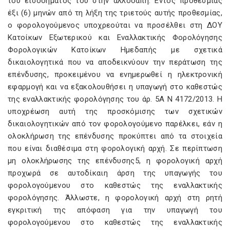
του εισοδήματός του στην αλλοδαπή. Εντός προθεσμίας
έξι (6) μηνών από τη λήξη της τριετούς αυτής προθεσμίας,
ο φορολογούμενος υποχρεούται να προσέλθει στη ΔΟΥ
Κατοίκων Εξωτερικού και Εναλλακτικής Φορολόγησης
Φορολογικών Κατοίκων Ημεδαπής με σχετικά
δικαιολογητικά που να αποδεικνύουν την περάτωση της
επένδυσης, προκειμένου να ενημερωθεί η ηλεκτρονική
εφαρμογή και να εξακολουθήσει η υπαγωγή στο καθεστώς
της εναλλακτικής φορολόγησης του άρ. 5Α Ν 4172/2013. Η
υποχρέωση αυτή της προσκόμισης των σχετικών
δικαιολογητικών από τον φορολογούμενο παρέλκει, εάν η
ολοκλήρωση της επένδυσης προκύπτει από τα στοιχεία
που είναι διαθέσιμα στη φορολογική αρχή. Σε περίπτωση
μη ολοκλήρωσης της επένδυσης5, η φορολογική αρχή
προχωρά σε αυτοδίκαιη άρση της υπαγωγής του
φορολογούμενου στο καθεστώς της εναλλακτικής
φορολόγησης. Άλλωστε, η φορολογική αρχή στη ρητή
εγκριτική της απόφαση για την υπαγωγή του
φορολογούμενου στο καθεστώς της εναλλακτικής