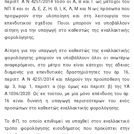
περιπτ. Α Ν 4251/2014 τόσο οι Α, Β και Γ ως μέτοχοι του
ΝΠ Χ και οι Δ, Ε, Ζ, Η, Θ, Ι, Κ, Λ, Μ και Ν ως πρόσωπα που
προχωρούν στην υλοποίηση και στη λειτουργία του
επενδυτικού σχεδίου. Ποιοι μπορούν να υποβάλλουν
αίτηση για την υπαγωγή στο καθεστώς της εναλλακτικής
φορολόγησης;
Αίτηση για την υπαγωγή στο καθεστώς της εναλλακτικής
φορολόγησης μπορούν να υποβάλλουν όλοι οι ανωτέρω
αναφερόμενοι, στο μέτρο που είναι κάτοχοι της άδειας
διαμονής για επενδυτικές δραστηριότητες του άρ. 16,
περιπτ. Α Ν 4251/2014 και πληρούν την προϋπόθεση του
άρ. 3, παρ. 1, περιπτ. α (όχι όμως και περιπτ. β) της ΥΑ
Α.1036/2020. Ως εκ τούτου, με μία μόνο επένδυση του άρ.
16 είναι δυνατή η υπαγωγή περισσότερων του ενός
προσώπων στο καθεστώς εναλλακτικής φορολόγησης.
Το ΦΠ, το οποίο επιθυμεί να υπαχθεί στον εναλλακτικό
τρόπο φορολόγησης εισοδήματος που προκύπτει στην