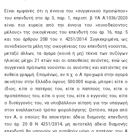
Είναι εμφανές ότι η έννοια του «συγγενικού προσώπου»
του επενδυτή στο άρ 3, παρ. 1, περιπτ. β ΥΑ Α.1036/2020
είναι πιο ευρεία από την έννοια του «συνοδεύοντος
μέλους» της οικογένειας του επενδυτή του άρ. 16, παρ. 5
και του άρθρου 20B του ν. 4251/2014. Συγκεκριμένα, ως
συνοδεύοντα μέλη της οικογένειας του επενδυτή νοούνται,
μεταξύ άλλων, τα άγαμα (κοινά ή μη) τέκνα των συζύγων
ηλικίας μέχρι 21 ετών και οι απευθείας ανιόντες, ενώ ως
συγγενικά πρόσωπα νοούνται οι ανιόντες και κατιόντες σε
ευθεία γραμμή. Επομένως, αν π.χ. ο Α προχωρά στην αγορά
ακινήτου στην Ελλάδα ύψους 500.000 ευρώ, μπορεί είτε ο
ίδιος, είτε ο πατέρας του, είτε ο παππούς του, είτε ο
προπάππους του, είτε ο γιος του, είτε ο εγγονός του, είτε
ο δισέγγονός του, να υποβάλλουν αίτηση για την υπαγωγή
στον εναλλακτικό τρόπο φορολόγησης. Ωστόσο, πέρα από
τον Α, ο οποίος θα αποκτήσει άδεια διαμονής επενδυτή
του άρ. 20 Β Ν 4251/2014, μη αυτοτελή άδεια διαμονής
επενδυτή θα μπορούν να αιτηθούν μόνο ο πατέρας του Α