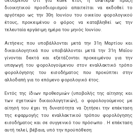
δεδομένου ότι για κάθε έτος η ανωτέρω πράξη
διοικητικού προσδιορισμού απαιτείται να εκδοθεί το
αργότερο ως την 30η Ιουνίου του οικείου φορολογικού
έτους, προκειμένου ο φόρος να καταβληθεί ως την
τελευταία εργάσιμη ημέρα του μηνός Ιουνίου.
Αιτήσεις που υποβάλλονται μετά την 31η Μαρτίου και
δικαιολογητικά που υποβάλλονται μετά την 31η Μαΐου
γίνονται δεκτά και εξετάζονται προκειμένου για την
υπαγωγή του φορολογούμενου στον εναλλακτικό τρόπο
φορολόγησης του εισοδήματος που προκύπτει στην
αλλοδαπή για το επόμενο φορολογικό έτος.
Εντός της ίδιων προθεσμιών (υποβολής της αίτησης και
των σχετικών δικαιολογητικών), ο φορολογούμενος με
αίτησή του έχει τη δυνατότητα να ζητήσει την επέκταση
της εφαρμογής του εναλλακτικού τρόπου φορολόγησης
εισοδήματος και σε συγγενικό του πρόσωπο . Η επέκταση
αυτή τελεί, βέβαια, υπό την προϋπόθεση: