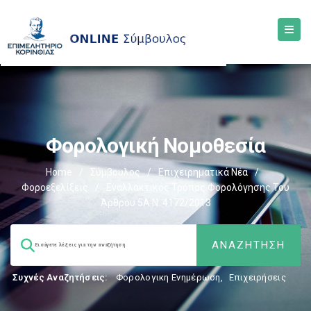
Φορολογική Νομοθεσία
Home
/
Σύμβουλος
/
Επιχειρηματικά Νέα
/
Φοροεξελίξεις
/
Εναλλακτικός Τρόπος Φορολόγησης Του
Άρθρου 5Α Ν. 4172/2013
Συχνές Αναζητήσεις:
Φορολογικη Ενημέρωση
,
Επιχειρήσεις