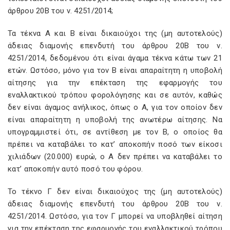
άρθρου 20Β του ν. 4251/2014;
Τα τέκνα Α και Β είναι δικαιούχοι της (μη αυτοτελούς)
άδειας διαμονής επενδυτή του άρθρου 20B του ν.
4251/2014, δεδομένου ότι είναι άγαμα τέκνα κάτω των 21
ετών. Ωστόσο, μόνο για τον Β είναι απαραίτητη η υποβολή
αίτησης για την επέκταση της εφαρμογής του
εναλλακτικού τρόπου φορολόγησης και σε αυτόν, καθώς
δεν είναι άγαμος ανήλικος, όπως ο Α, για τον οποίον δεν
είναι απαραίτητη η υποβολή της ανωτέρω αίτησης. Να
υπογραμμιστεί ότι, σε αντίθεση με τον Β, ο οποίος θα
πρέπει να καταβάλει το κατ’ αποκοπήν ποσό των είκοσι
χιλιάδων (20.000) ευρώ, ο Α δεν πρέπει να καταβάλει το
κατ’ αποκοπήν αυτό ποσό του φόρου.
Το τέκνο Γ δεν είναι δικαιούχος της (μη αυτοτελούς)
άδειας διαμονής επενδυτή του άρθρου 20B του ν.
4251/2014. Ωστόσο, για τον Γ μπορεί να υποβληθεί αίτηση
για την επέκταση της εφαρμογής του εναλλακτικού τρόπου