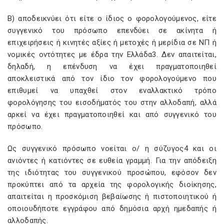
Β) αποδεικνύει ότι είτε ο ίδιος ο φορολογούμενος, είτε
συγγενικό του πρόσωπο επενδύει σε ακίνητα ή
επιχειρήσεις ή κινητές αξίες ή μετοχές ή μερίδια σε ΝΠ ή
νομικές οντότητες με έδρα την Ελλάδα3. Δεν απαιτείται,
δηλαδή, η επένδυση να έχει πραγματοποιηθεί
αποκλειστικά από τον ίδιο τον φορολογούμενο που
επιθυμεί να υπαχθεί στον εναλλακτικό τρόπο
φορολόγησης του εισοδήματός του στην αλλοδαπή, αλλά
αρκεί να έχει πραγματοποιηθεί και από συγγενικό του
πρόσωπο.
Ως συγγενικό πρόσωπο νοείται ο/ η σύζυγος4 και οι
ανιόντες ή κατιόντες σε ευθεία γραμμή. Για την απόδειξη
της ιδιότητας του συγγενικού προσώπου, εφόσον δεν
προκύπτει από τα αρχεία της φορολογικής διοίκησης,
απαιτείται η προσκόμιση βεβαίωσης ή πιστοποιητικού ή
οποιουδήποτε εγγράφου από δημόσια αρχή ημεδαπής ή
αλλοδαπής.