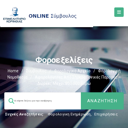
Φοροεξελίξεις
Home
/
Σύμβουλος
/
Φορολογικό Αρχείο
/
Φορολογική
Νομοθεσία
/
Αφορολόγητες Από Σήμερα Γονικές Παροχές –
Δωρεές Μέχρι 800.000 Ευρώ
Συχνές Αναζητήσεις:
Φορολογικη Ενημέρωση
,
Επιχειρήσεις