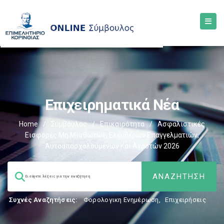
Επιχειρηματικά Νέα
Home
/
Σύμβουλος
/
Επικαιρότητα
/
Ασφαλιστικές
Εισφορές Μη Μισθωτών, Ελευθέρων Επαγγελματιών,
Αυτοαπασχολουμένων Και Αγροτών 2026
Συχνές Αναζητήσεις:
Φορολογικη Ενημέρωση
,
Επιχειρήσεις