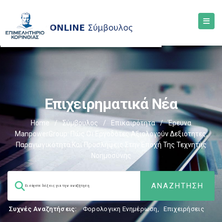
Επιχειρηματικά Νέα
Home
/
Σύμβουλος
/
Επικαιρότητα
/
Έρευνα
ManpowerGroup: Πώς Οι Εργοδότες Αξιολογούν Δεξιότητες,
Παραγωγικότητα Και Προσλήψεις Στην Εποχή Της Τεχνητής
Νοημοσύνης
Συχνές Αναζητήσεις:
Φορολογικη Ενημέρωση
,
Επιχειρήσεις