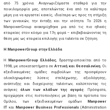
από 75 χρόνια. Αναγνωριζόμαστε σταθερά για την
ποικιλομορφία μας, αποτελώντας ένα από τα καλύτερα
μέρη για να εργαστεί κανείς, ιδιαίτερα ως προς τη στήριξη
των γυναικών, την ένταξη και την ισότητα. Το 2026 η
ManpowerGroup ανακηρύχθηκε μια από τις πιο ηθικές
εταιρείες στον κόσμο για 17η φορά – επιβεβαιώνοντας τη
θέση μας ως εταιρεία επιλογής για ταλέντα σε ζήτηση.
Η ManpowerGroup στην Ελλάδα
Η
ManpowerGroup Ελλάδας
, δραστηριοποιείται από το
1998, με υποκαταστήματα σε
Αττική και Θεσσαλονίκη
. Οι
εξειδικευμένες ομάδες συμβούλων της προσφέρουν
ολοκληρωμένες λύσεις στελέχωσης, αξιολόγησης,
ανάπτυξης και διαχείρισης ταλέντων, καλύπτοντας τις
ανάγκες
όλων των κλάδων της αγοράς
. Πρόσφατα,
προχώρησε στις πιστοποιήσεις με βάση τα πρότυπα του
Ομίλου, των εξειδικευμένων ομάδων
Manpower
IT
και
Manpower Business Professionals
(Administration