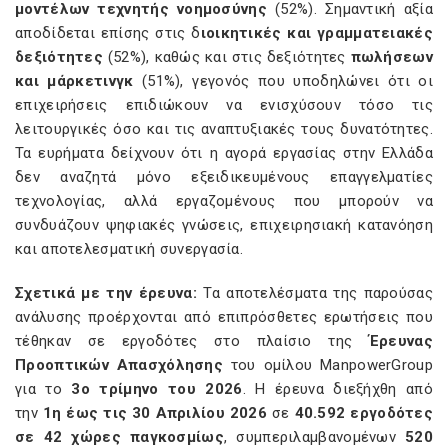
μοντέλων τεχνητής νοημοσύνης
(52%). Σημαντική αξία
αποδίδεται επίσης στις δ
ιοικητικές και γραμματειακές
δεξιότητες
(52%), καθώς και στις δεξιότητες
πωλήσεων
και μάρκετινγκ
(51%), γεγονός που υποδηλώνει ότι οι
επιχειρήσεις επιδιώκουν να ενισχύσουν τόσο τις
λειτουργικές όσο και τις αναπτυξιακές τους δυνατότητες.
Τα ευρήματα δείχνουν ότι η αγορά εργασίας στην Ελλάδα
δεν αναζητά μόνο εξειδικευμένους επαγγελματίες
τεχνολογίας, αλλά εργαζομένους που μπορούν να
συνδυάζουν ψηφιακές γνώσεις, επιχειρησιακή κατανόηση
και αποτελεσματική συνεργασία.
Σχετικά με την έρευνα:
Τα αποτελέσματα της παρούσας
ανάλυσης προέρχονται από επιπρόσθετες ερωτήσεις που
τέθηκαν σε εργοδότες στο πλαίσιο της
Έρευνας
Προοπτικών Απασχόλησης
του ομίλου ManpowerGroup
για το
3ο τρίμηνο του 2026
. Η έρευνα διεξήχθη από
την
1η έως τις 30 Απριλίου 2026
σε
40.592 εργοδότες
σε 42 χώρες παγκοσμίως
, συμπεριλαμβανομένων
520