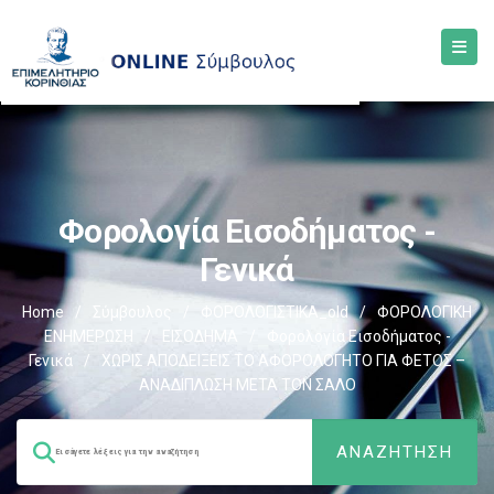
Φορολογία Εισοδήματος -
Γενικά
Home
/
Σύμβουλος
/
ΦΟΡΟΛΟΓΙΣΤΙΚΑ_old
/
ΦΟΡΟΛΟΓΙΚΗ
ΕΝΗΜΕΡΩΣΗ
/
ΕΙΣΟΔΗΜΑ
/
Φορολογία Εισοδήματος -
Γενικά
/
ΧΩΡΙΣ ΑΠΟΔΕΙΞΕΙΣ ΤΟ ΑΦΟΡΟΛΟΓΗΤΟ ΓΙΑ ΦΕΤΟΣ –
ΑΝΑΔΙΠΛΩΣΗ ΜΕΤΑ ΤΟΝ ΣΑΛΟ