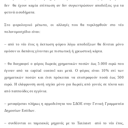
δεν θα έχουν καμία επίπτωση αν δεν συγκεντρώσουν αποδείξεις για τα
φετινά εισοδήματα.
Στο φορολογικό μέτωπο, οι αλλαγές που θα περιληφθούν στο νέο
πολυνομοσχέδιο είναι:
– από το νέο έτος η έκπτωση φόρου λόγω αποδείξεων θα δίνεται μόνο
εφόσον οι δαπάνες γίνονται με πιστωτική ή χρεωστική κάρτα.
– θα διαγραφεί ο φόρος δωρεάς χρηματικών ποσών έως 5.000 ευρώ που
έγιναν από τα capital control και μετά. Ο φόρος είναι 10% επί των
χρηματικών ποσών και έτσι πρόκειται να επιστραφούν ποσά έως 500
ευρώ. Η ελάφρυνση αυτή ισχύει μόνο για δωρεές από γονείς σε τέκνα και
από παππούδες σε εγγόνια.
– μεταφέρεται πλήρως η αρμοδιότητα του ΣΔΟΕ στην Γενική Γραμματεία
Δημοσίων Εσόδων.
– συνδέονται οι ταμειακές μηχανές με το Taxisnet από το νέο έτος,