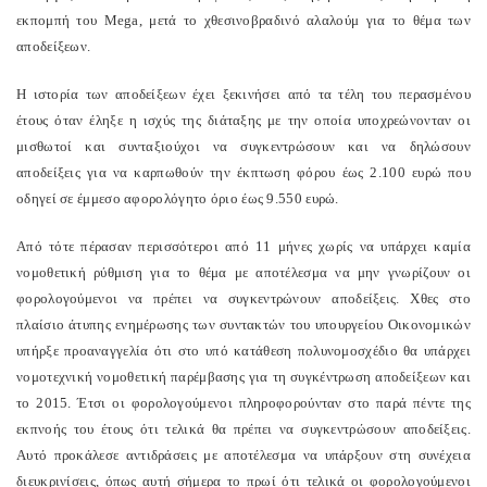
εκπομπή του Mega, μετά το χθεσινοβραδινό αλαλούμ για το θέμα των
αποδείξεων.
Η ιστορία των αποδείξεων έχει ξεκινήσει από τα τέλη του περασμένου
έτους όταν έληξε η ισχύς της διάταξης με την οποία υποχρεώνονταν οι
μισθωτοί και συνταξιούχοι να συγκεντρώσουν και να δηλώσουν
αποδείξεις για να καρπωθούν την έκπτωση φόρου έως 2.100 ευρώ που
οδηγεί σε έμμεσο αφορολόγητο όριο έως 9.550 ευρώ.
Από τότε πέρασαν περισσότεροι από 11 μήνες χωρίς να υπάρχει καμία
νομοθετική ρύθμιση για το θέμα με αποτέλεσμα να μην γνωρίζουν οι
φορολογούμενοι να πρέπει να συγκεντρώνουν αποδείξεις. Χθες στο
πλαίσιο άτυπης ενημέρωσης των συντακτών του υπουργείου Οικονομικών
υπήρξε προαναγγελία ότι στο υπό κατάθεση πολυνομοσχέδιο θα υπάρχει
νομοτεχνική νομοθετική παρέμβασης για τη συγκέντρωση αποδείξεων και
το 2015. Έτσι οι φορολογούμενοι πληροφορούνταν στο παρά πέντε της
εκπνοής του έτους ότι τελικά θα πρέπει να συγκεντρώσουν αποδείξεις.
Αυτό προκάλεσε αντιδράσεις με αποτέλεσμα να υπάρξουν στη συνέχεια
διευκρινίσεις, όπως αυτή σήμερα το πρωί ότι τελικά οι φορολογούμενοι