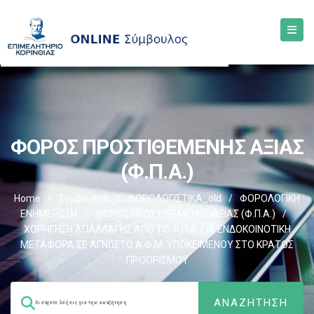
ΦΟΡΟΣ ΠΡΟΣΤΙΘΕΜΕΝΗΣ ΑΞΙΑΣ
(Φ.Π.Α.)
Home
/
Σύμβουλος
/
ΦΟΡΟΛΟΓΙΣΤΙΚΑ_old
/
ΦΟΡΟΛΟΓΙΚΗ
ΕΝΗΜΕΡΩΣΗ
/
ΦΟΡΟΣ ΠΡΟΣΤΙΘΕΜΕΝΗΣ ΑΞΙΑΣ (Φ.Π.Α.)
/
ΧΟΡΗΓΗΣΗ ΑΠΑΛΛΑΓΗΣ ΑΠΟ ΤΟ Φ.Π.Α. ΓΙΑ ΕΝΔΟΚΟΙΝΟΤΙΚΗ
ΜΕΤΑΦΟΡΑ ΣΕ ΑΓΝΩΣΤΟ Α.Φ.Μ. ΥΠΟΚΕΙΜΕΝΟΥ ΣΤΟ ΚΡΑΤΟΣ
ΠΡΟΟΡΙΣΜΟΥ