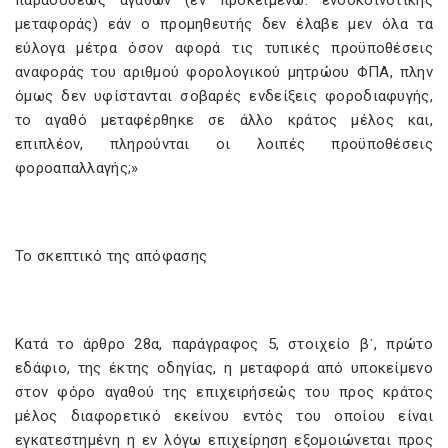
παραδόσεως αγαθών (εν προκειμένω: ενδοκοινοτικής
μεταφοράς) εάν ο προμηθευτής δεν έλαβε μεν όλα τα
εύλογα μέτρα όσον αφορά τις τυπικές προϋποθέσεις
αναφοράς του αριθμού φορολογικού μητρώου ΦΠΑ, πλην
όμως δεν υφίστανται σοβαρές ενδείξεις φοροδιαφυγής,
το αγαθό μεταφέρθηκε σε άλλο κράτος μέλος και,
επιπλέον, πληρούνται οι λοιπές προϋποθέσεις
φοροαπαλλαγής;»
Το σκεπτικό της απόφασης
Κατά το άρθρο 28α, παράγραφος 5, στοιχείο βʹ, πρώτο
εδάφιο, της έκτης οδηγίας, η μεταφορά από υποκείμενο
στον φόρο αγαθού της επιχειρήσεώς του προς κράτος
μέλος διαφορετικό εκείνου εντός του οποίου είναι
εγκατεστημένη η εν λόγω επιχείρηση εξομοιώνεται προς