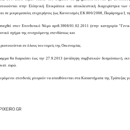
οποιούνται στην Ελληνική Επικράτεια και αποκλειστική διαχειρίστρια τω
αι σε μικρομεσαίες επιχειρήσεις (ως Κανονισμός ΕΚ 800/2008, Παράρτημα Ι, της 
 υπαχθεί στον Επενδυτικό Νόμο αριθ.3908/01.02.2011 (στην κατηγορία "Γενικ
οτικό σχήμα της ενισχυόμενης επενδύσεως και
ηριοποιούνται σε όλους του τομείς της Οικονομίας.
αμμα θα διαρκέσει έως την 27.9.2013 (ανάληψη συμβατικών δεσμεύσεων), εκτό
κατ. ευρώ.
φερόμενοι επενδυτές μπορούν να απευθύνονται στα Καταστήματα της Τράπεζας γ
PIXEIRO.GR