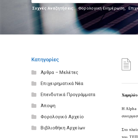
Συχνές Αναζητήσεις:
Φορολογικη Ενημέρωση
,
Επιχ
Κατηγορίες
Άρθρα – Μελέτες
Επιχειρηματικά Νέα
Επενδυτικά Προγράμματα
Χαμηλότο
Άποψη
H Alpha 
συνεργασ
Φορολογικό Αρχείο
Βιβλιοθήκη Αρχείων
Στο πλαί
του ΤΕΠΙ