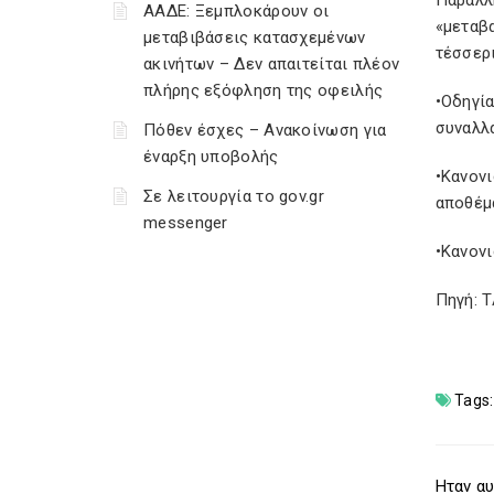
Παράλλ
ΑΑΔΕ: Ξεμπλοκάρουν οι
«μεταβα
μεταβιβάσεις κατασχεμένων
τέσσερ
ακινήτων – Δεν απαιτείται πλέον
πλήρης εξόφληση της οφειλής
•Οδηγί
συναλλ
Πόθεν έσχες – Ανακοίνωση για
έναρξη υποβολής
•Κανον
Σε λειτουργία το gov.gr
αποθέμα
messenger
•Κανον
Πηγή: 
Tags:
Ηταν αυ