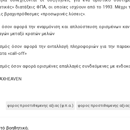
ηλα συνεχίζονται οι συζητήσεις για ένα οριστικό σύστη
τικές» διατάξεις ΦΠΑ, οι οποίες ισχύουν από το 1993. Μέχρι 
ις βραχυπρόθεσμες «προσωρινές λύσεις».
α όσον αφορά την εναρμόνιση και απλούστευση ορισμένων κα
αγών μεταξύ κρατών μελών
ισμός όσον αφορά την ανταλλαγή πληροφοριών για την παρακ
τα «call-off»
ισμός όσον αφορά ορισμένες απαλλαγές συνδεόμενες με ενδοκ
TAXHEAVEN
φορος προστιθεμενης αξιας (φ.π.α.)
φορος προστιθεμενης αξιας
τό βοηθητικό;