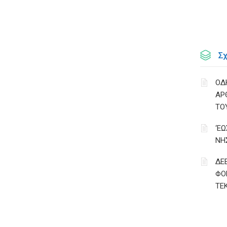
Σ
ΟΔ
ΑΡ
ΤΟ
‘Ε
ΝΗ
ΔΕ
ΦΟ
ΤΕ