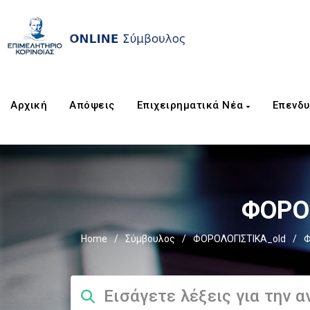
Αρχική
Απόψεις
Επιχειρηματικά Νέα
Επενδυ
ΦΟΡΟΣ
Home
/
Σύμβουλος
/
ΦΟΡΟΛΟΓΙΣΤΙΚΑ_old
/
Φ