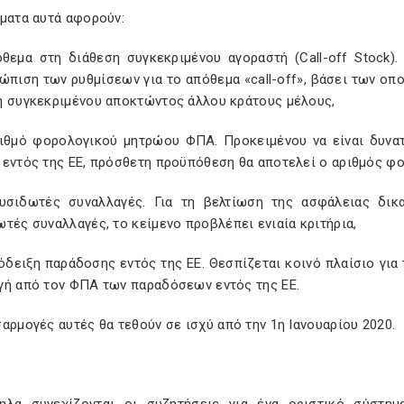
ήματα αυτά αφορούν:
όθεμα στη διάθεση συγκεκριμένου αγοραστή (Call-off Stock)
ώπιση των ρυθμίσεων για το απόθεμα «call-off», βάσει των ο
η συγκεκριμένου αποκτώντος άλλου κράτους μέλους,
ριθμό φορολογικού μητρώου ΦΠΑ. Προκειμένου να είναι δυνα
 εντός της ΕΕ, πρόσθετη προϋπόθεση θα αποτελεί ο αριθμός φ
λυσιδωτές συναλλαγές. Για τη βελτίωση της ασφάλειας δι
τές συναλλαγές, το κείμενο προβλέπει ενιαία κριτήρια,
όδειξη παράδοσης εντός της ΕΕ. Θεσπίζεται κοινό πλαίσιο για 
γή από τον ΦΠΑ των παραδόσεων εντός της ΕΕ.
αρμογές αυτές θα τεθούν σε ισχύ από την 1η Ιανουαρίου 2020.