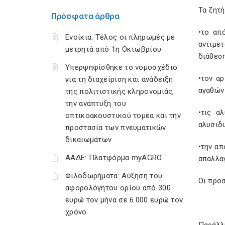
Τα ζητ
Πρόσφατα άρθρα
•το απ
Ενοίκια: Τέλος οι πληρωμές με
αντιμετ
μετρητά από 1η Οκτωβρίου
διάθεσ
Υπερψηφίσθηκε το νομοσχέδιο
•τον α
για τη διαχείριση και ανάδειξη
αγαθών
της πολιτιστικής κληρονομιάς,
την ανάπτυξη του
•τις α
οπτικοακουστικού τομέα και την
αλυσιδω
προστασία των πνευματικών
δικαιωμάτων
•την απ
ΑΑΔΕ: Πλατφόρμα myAGRO
απαλλα
Φιλοδωρήματα: Αύξηση του
Οι προσ
αφορολόγητου ορίου από 300
ευρώ τον μήνα σε 6.000 ευρώ τον
χρόνο