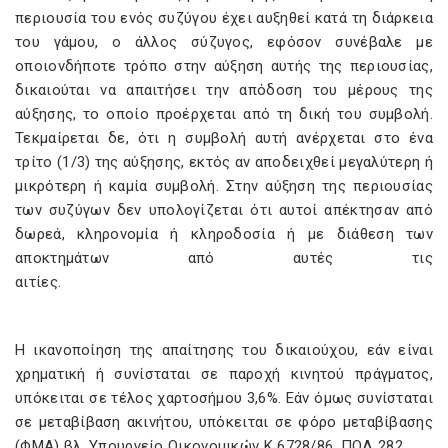
περιουσία του ενός συζύγου έχει αυξηθεί κατά τη διάρκεια
του γάμου, ο άλλος σύζυγος, εφόσον συνέβαλε με
οποιονδήποτε τρόπο στην αύξηση αυτής της περιουσίας,
δικαιούται να απαιτήσει την απόδοση του μέρους της
αύξησης, το οποίο προέρχεται από τη δική του συμβολή.
Τεκμαίρεται δε, ότι η συμβολή αυτή ανέρχεται στο ένα
τρίτο (1/3) της αύξησης, εκτός αν αποδειχθεί μεγαλύτερη ή
μικρότερη ή καμία συμβολή. Στην αύξηση της περιουσίας
των συζύγων δεν υπολογίζεται ότι αυτοί απέκτησαν από
δωρεά, κληρονομία ή κληροδοσία ή µε διάθεση των
αποκτημάτων από αυτές τις
αιτίες
Η ικανοποίηση της απαίτησης του δικαιούχου, εάν είναι
χρηματική ή συνίσταται σε παροχή κινητού πράγματος,
υπόκειται σε τέλος χαρτοσήμου 3,6%. Εάν όμως συνίσταται
σε μεταβίβαση ακινήτου, υπόκειται σε φόρο μεταβίβασης
(ΦΜΑ) βλ. Υπουργείο Οικονομικών Κ 6728/86, ΠΟΛ 282.