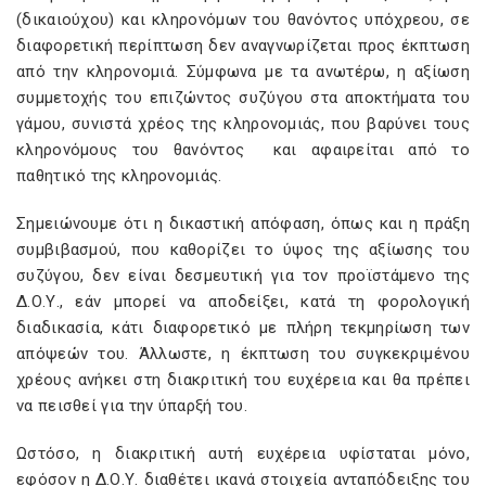
(δικαιούχου) και κληρονόμων του θανόντος υπόχρεου, σε
διαφορετική περίπτωση δεν αναγνωρίζεται προς έκπτωση
από την κληρονομιά. Σύμφωνα με τα ανωτέρω, η αξίωση
συμμετοχής του επιζώντος συζύγου στα αποκτήματα του
γάμου, συνιστά χρέος της κληρονομιάς, που βαρύνει τους
κληρονόμους του θανόντος και αφαιρείται από το
παθητικό της κληρονομιάς.
Σημειώνουμε ότι η δικαστική απόφαση, όπως και η πράξη
συμβιβασμού, που καθορίζει το ύψος της αξίωσης του
συζύγου, δεν είναι δεσμευτική για τον προϊστάμενο της
Δ.Ο.Υ., εάν μπορεί να αποδείξει, κατά τη φορολογική
διαδικασία, κάτι διαφορετικό με πλήρη τεκμηρίωση των
απόψεών του. Άλλωστε, η έκπτωση του συγκεκριμένου
χρέους ανήκει στη διακριτική του ευχέρεια και θα πρέπει
να πεισθεί για την ύπαρξή του.
Ωστόσο, η διακριτική αυτή ευχέρεια υφίσταται μόνο,
εφόσον η Δ.Ο.Υ. διαθέτει ικανά στοιχεία ανταπόδειξης του