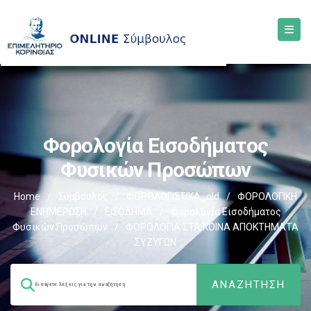
Φορολογία Εισοδήματος
Φυσικών Προσώπων
Home
/
Σύμβουλος
/
ΦΟΡΟΛΟΓΙΣΤΙΚΑ_old
/
ΦΟΡΟΛΟΓΙΚΗ
ΕΝΗΜΕΡΩΣΗ
/
ΕΙΣΟΔΗΜΑ
/
Φορολογία Εισοδήματος
Φυσικών Προσώπων
/
ΦΟΡΟΛΟΓΙΑ ΣΤΑ ΚΟΙΝΑ ΑΠΟΚΤΗΜΑΤΑ
ΣΥΖΥΓΩΝ