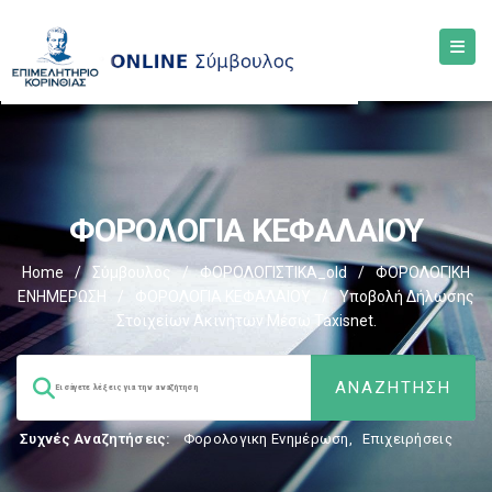
ΦΟΡΟΛΟΓΙΑ ΚΕΦΑΛΑΙΟΥ
Home
/
Σύμβουλος
/
ΦΟΡΟΛΟΓΙΣΤΙΚΑ_old
/
ΦΟΡΟΛΟΓΙΚΗ
ΕΝΗΜΕΡΩΣΗ
/
ΦΟΡΟΛΟΓΙΑ ΚΕΦΑΛΑΙΟΥ
/
Υποβολή Δήλωσης
Στοιχείων Ακινήτων Μέσω Taxisnet.
Συχνές Αναζητήσεις:
Φορολογικη Ενημέρωση
,
Επιχειρήσεις