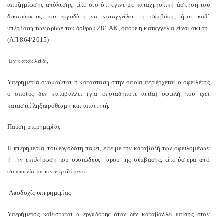
αποζημίωσης απόλυσης, είτε στο ότι έγινε με καταχρηστική άσκηση του
δικαιώματος του εργοδότη να καταγγείλει τη σύμβαση, ήτοι καθ`
υπέρβαση των ορίων του άρθρου 281 ΑΚ, οπότε η καταγγελία είναι άκυρη.
(ΑΠ 864/2015)
Εν κατακλείδι,
Υπερημερία ονομάζεται η κατάσταση στην οποία περιέρχεται ο οφειλέτης
ο οποίος δεν καταβάλλει (για οποιαδήποτε αιτία) οφειλή που έχει
καταστεί ληξιπρόθεσμη και απαιτητή.
Παύση υπερημερίας
Η υπερημερία του εργοδότη παύει, είτε με την καταβολή των οφειλομένων
ή την εκπλήρωση του ουσιώδους όρου της σύμβασης, είτε ύστερα από
συμφωνία με τον εργαζόμενο.
Αποδοχές υπηρημερίας
Υπερήμερος καθίσταται ο εργοδότης όταν δεν καταβάλλει επίσης στον