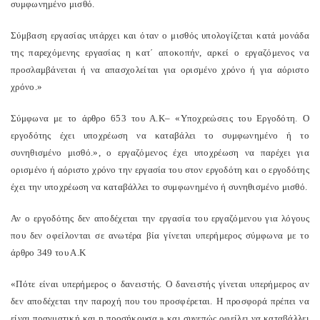
συμφωνημένο μισθό.
Σύμβαση εργασίας υπάρχει και όταν ο μισθός υπολογίζεται κατά μονάδα
της παρεχόμενης εργασίας η κατ΄ αποκοπήν, αρκεί ο εργαζόμενος να
προσλαμβάνεται ή να απασχολείται για ορισμένο χρόνο ή για αόριστο
χρόνο.»
Σύμφωνα με το άρθρο 653 του Α.Κ– «Υποχρεώσεις του Εργοδότη. Ο
εργοδότης έχει υποχρέωση να καταβάλει το συμφωνημένο ή το
συνηθισμένο μισθό.», ο εργαζόμενος έχει υποχρέωση να παρέχει για
ορισμένο ή αόριστο χρόνο την εργασία του στον εργοδότη και ο εργοδότης
έχει την υποχρέωση να καταβάλλει το συμφωνημένο ή συνηθισμένο μισθό.
Αν ο εργοδότης δεν αποδέχεται την εργασία του εργαζόμενου για λόγους
που δεν οφείλονται σε ανωτέρα βία γίνεται υπερήμερος σύμφωνα με το
άρθρο 349 του Α.Κ
«Πότε είναι υπερήμερος ο δανειστής. Ο δανειστής γίνεται υπερήμερος αν
δεν αποδέχεται την παροχή που του προσφέρεται. Η προσφορά πρέπει να
είναι πραγματική και η προσήκουσα.» και συνεπώς οφείλει να καταβάλλει