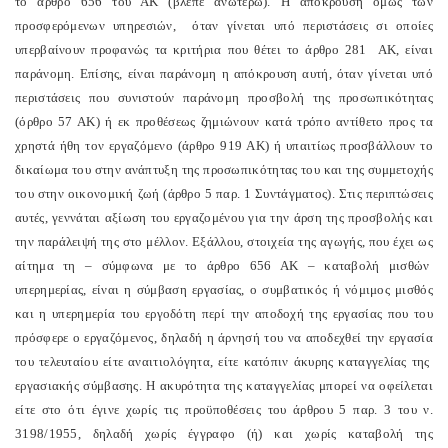
το άρθρο 656 του ΑΚ (βλέπε ανωτέρω). Η απόκρουση όμως των
προσφερόμενων υπηρεσιών, όταν γίνεται υπό περιστάσεις σι οποίες
υπερβαίνουν προφανώς τα κριτήρια που θέτει το άρθρο 281 ΑΚ, είναι
παράνομη. Επίσης, είναι παράνομη η απόκρουση αυτή, όταν γίνεται υπό
περιστάσεις που συνιστούν παράνομη προσβολή της προσωπικότητας
(όρθρο 57 ΑΚ) ή εκ προθέσεως ζημιώνουν κατά τρόπο αντίθετο προς τα
χρηστά ήθη τον εργαζόμενο (άρθρο 919 ΑΚ) ή υπαιτίως προσβάλλουν το
δικαίωμα του στην ανάπτυξη της προσωπικότητας του και της συμμετοχής
του στην οικονομική ζωή (άρθρο 5 παρ. 1 Συντάγματος). Στις περιπτώσεις
αυτές, γεννάται αξίωση του εργαζομένου για την άρση της προσβολής και
την παράλειψή της στο μέλλον. Εξάλλου, στοιχεία της αγωγής, που έχει ως
αίτημα τη – σύμφωνα με το άρθρο 656 ΑΚ – καταβολή μισθών
υπερημερίας, είναι η σύμβαση εργασίας, ο συμβατικός ή νόμιμος μισθός
και η υπερημερία του εργοδότη περί την αποδοχή της εργασίας που του
πρόσφερε ο εργαζόμενος, δηλαδή η άρνησή του να αποδεχθεί την εργασία
του τελευταίου είτε αναιτιολόγητα, είτε κατόπιν άκυρης καταγγελίας της
εργασιακής σύμβασης. Η ακυρότητα της καταγγελίας μπορεί να οφείλεται
είτε στο ότι έγινε χωρίς τις προϋποθέσεις του άρθρου 5 παρ. 3 του ν.
3198/1955, δηλαδή χωρίς έγγραφο (ή) και χωρίς καταβολή της