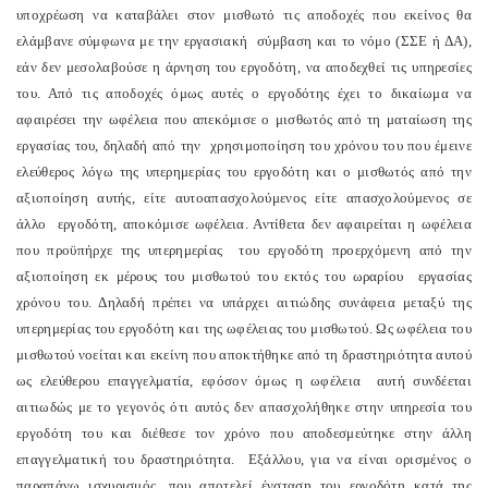
υποχρέωση να καταβάλει στον μισθωτό τις αποδοχές που εκείνος θα
ελάμβανε σύμφωνα με την εργασιακή σύμβαση και το νόμο (ΣΣΕ ή ΔΑ),
εάν δεν μεσολαβούσε η άρνηση του εργοδότη, να αποδεχθεί τις υπηρεσίες
του. Από τις αποδοχές όμως αυτές ο εργοδότης έχει το δικαίωμα να
αφαιρέσει την ωφέλεια που απεκόμισε ο μισθωτός από τη ματαίωση της
εργασίας του, δηλαδή από την χρησιμοποίηση του χρόνου του που έμεινε
ελεύθερος λόγω της υπερημερίας του εργοδότη και ο μισθωτός από την
αξιοποίηση αυτής, είτε αυτοαπασχολούμενος είτε απασχολούμενος σε
άλλο εργοδότη, αποκόμισε ωφέλεια. Αντίθετα δεν αφαιρείται η ωφέλεια
που προϋπήρχε της υπερημερίας του εργοδότη προερχόμενη από την
αξιοποίηση εκ μέρους του μισθωτού του εκτός του ωραρίου εργασίας
χρόνου του. Δηλαδή πρέπει να υπάρχει αιτιώδης συνάφεια μεταξύ της
υπερημερίας του εργοδότη και της ωφέλειας του μισθωτού. Ως ωφέλεια του
μισθωτού νοείται και εκείνη που αποκτήθηκε από τη δραστηριότητα αυτού
ως ελεύθερου επαγγελματία, εφόσον όμως η ωφέλεια αυτή συνδέεται
αιτιωδώς με το γεγονός ότι αυτός δεν απασχολήθηκε στην υπηρεσία του
εργοδότη του και διέθεσε τον χρόνο που αποδεσμεύτηκε στην άλλη
επαγγελματική του δραστηριότητα. Εξάλλου, για να είναι ορισμένος ο
παραπάνω ισχυρισμός, που αποτελεί ένσταση του εργοδότη κατά της