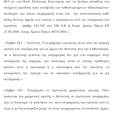
663 επ. του Κωδ. Πολιτικής Δικονομίας και να ζητήσει καταδίκη του
υπόχρεου εργοδότη στην καταβολή των καθυστερούμενων δεδουλευμένων
αποδοχών και τόκων υπερημερίας όπως και την αποκατάσταση κάθε
άλλης θετικής ζημιάς που υπέστη ο εργαζόμενος από την υπερημερία του
εργοδότη (άρθρα 343,345 και 346 Α.Κ )( Αποφ. Αρείου Πάγου ΑΠ
2156/2006, Αποφ. Αρείου Πάγου ΑΠ 8/2004 )
«Άρθρο 343. – Συνέπειες. Ο υπερήμερος οφειλέτης εκτός από την παροχή
οφείλει και αποζημίωση για τη ζημιά του δανειστή από την καθυστέρηση.
Αν ο δανειστής εξαιτίας της υπερημερίας δεν έχει πια συμφέρον στην
εκπλήρωση της παροχής, έχει δικαίωμα, μέσα σε εύλογη προθεσμία
αφότου γίνει η προσφορά ή η πρόσκληση από τον οφειλέτη, να
αποκρούσει την παροχή και να απαιτήσει αποζημίωση για τη μη
εκπλήρωση.»
«Άρθρο 345.- Υπερημερία σε περίπτωση χρηματικής οφειλής. Όταν
πρόκειται για χρηματική οφειλή, ο δανειστής σε περίπτωση υπερημερίας
έχει το δικαίωμα να απαιτήσει τον τόκο υπερημερίας που ορίζεται από το
νόμο ή με δικαιοπραξία χωρίς να είναι υποχρεωμένος να αποδείξει ζημία.