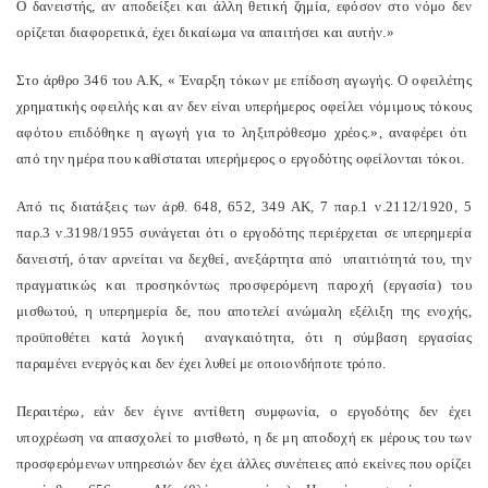
Ο δανειστής, αν αποδείξει και άλλη θετική ζημία, εφόσον στο νόμο δεν
ορίζεται διαφορετικά, έχει δικαίωμα να απαιτήσει και αυτήν.»
Στο άρθρο 346 του Α.Κ, « Έναρξη τόκων με επίδοση αγωγής. Ο οφειλέτης
χρηματικής οφειλής και αν δεν είναι υπερήμερος οφείλει νόμιμους τόκους
αφότου επιδόθηκε η αγωγή για το ληξιπρόθεσμο χρέος.», αναφέρει ότι
από την ημέρα που καθίσταται υπερήμερος ο εργοδότης οφείλονται τόκοι.
Από τις διατάξεις των άρθ. 648, 652, 349 ΑΚ, 7 παρ.1 ν.2112/1920, 5
παρ.3 ν.3198/1955 συνάγεται ότι ο εργοδότης περιέρχεται σε υπερημερία
δανειστή, όταν αρνείται να δεχθεί, ανεξάρτητα από υπαιτιότητά του, την
πραγματικώς και προσηκόντως προσφερόμενη παροχή (εργασία) του
μισθωτού, η υπερημερία δε, που αποτελεί ανώμαλη εξέλιξη της ενοχής,
προϋποθέτει κατά λογική αναγκαιότητα, ότι η σύμβαση εργασίας
παραμένει ενεργός και δεν έχει λυθεί με οποιονδήποτε τρόπο.
Περαιτέρω, εάν δεν έγινε αντίθετη συμφωνία, ο εργοδότης δεν έχει
υποχρέωση να απασχολεί το μισθωτό, η δε μη αποδοχή εκ μέρους του των
προσφερόμενων υπηρεσιών δεν έχει άλλες συνέπειες από εκείνες που ορίζει