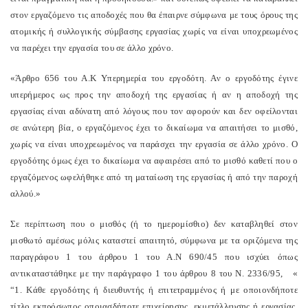
στον εργαζόμενο τις αποδοχές που θα έπαιρνε σύμφωνα με τους όρους της
ατομικής ή συλλογικής σύμβασης εργασίας χωρίς να είναι υποχρεωμένος
να παρέχει την εργασία του σε άλλο χρόνο.
«Άρθρο 656 του Α.Κ Υπερημερία του εργοδότη. Αν ο εργοδότης έγινε
υπερήμερος ως προς την αποδοχή της εργασίας ή αν η αποδοχή της
εργασίας είναι αδύνατη από λόγους που τον αφορούν και δεν οφείλονται
σε ανώτερη βία, ο εργαζόμενος έχει το δικαίωμα να απαιτήσει το μισθό,
χωρίς να είναι υποχρεωμένος να παράσχει την εργασία σε άλλο χρόνο. Ο
εργοδότης όμως έχει το δικαίωμα να αφαιρέσει από το μισθό καθετί που ο
εργαζόμενος ωφελήθηκε από τη ματαίωση της εργασίας ή από την παροχή
αλλού.»
Σε περίπτωση που ο μισθός (ή το ημερομίσθιο) δεν καταβληθεί στον
μισθωτό αμέσως μόλις καταστεί απαιτητό, σύμφωνα με τα οριζόμενα της
παραγράφου 1 του άρθρου 1 του Α.Ν 690/45 που ισχύει όπως
αντικαταστάθηκε με την παράγραφο 1 του άρθρου 8 του Ν. 2336/95, «
“1. Κάθε εργοδότης ή διευθυντής ή επιτετραμμένος ή με οποιονδήποτε
τίτλο εκπρόσωπος οποιασδήποτε επιχείρησης, εκμετάλλευσης ή εργασίας,