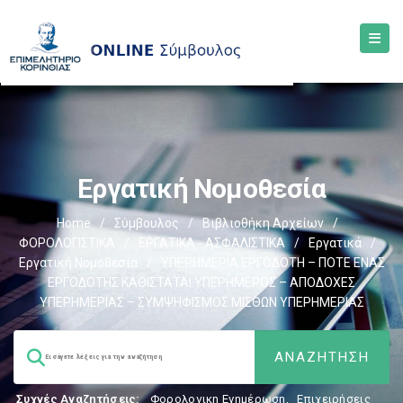
Εργατική Νομοθεσία
Home
/
Σύμβουλος
/
Βιβλιοθήκη Αρχείων
/
ΦΟΡΟΛΟΓΙΣΤΙΚΑ
/
ΕΡΓΑΤΙΚΑ - ΑΣΦΑΛΙΣΤΙΚΑ
/
Εργατικά
/
Εργατική Νομοθεσία
/
ΥΠΕΡΗΜΕΡΙΑ ΕΡΓΟΔΟΤΗ – ΠΟΤΕ ΕΝΑΣ
ΕΡΓΟΔΟΤΗΣ ΚΑΘΙΣΤΑΤΑΙ ΥΠΕΡΗΜΕΡΟΣ – ΑΠΟΔΟΧΕΣ
ΥΠΕΡΗΜΕΡΙΑΣ – ΣΥΜΨΗΦΙΣΜΟΣ ΜΙΣΘΩΝ ΥΠΕΡΗΜΕΡΙΑΣ
Συχνές Αναζητήσεις:
Φορολογικη Ενημέρωση
,
Επιχειρήσεις