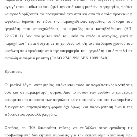
αγωγής του μισθωτού που ζητεί την επιδίκαση μισθών υπερημερίας, πρέπει
να προσδιορίζονται τα πραγματικά περιστατικά από τα οποία προέκυψε η
ωφέλεια, δηλαδή το είδος της παρασχεθείσας εργασίας, το όνομα του
εργοδότη που απασχολήθηκε, οι αμοιβές που καταβλήθηκαν (ΑΠ
221/2011). Δεν αφαιρείται από το μισθό το επίδομα ανεργίας, γιατί η
παροχή αυτή είναι άσχετη με τη χρησιμοποίηση του ελεύθερου χρόνου του
μισθωτή που προέκυψε από την υπερημερία του εργοδότη και δεν τελεί σε
αιτιώδη συνάφεια με αυτή (ΕφΑΘ 274/1998 ΔΕΝ 1999. 548).
Κρατήσεις
Οι μισθοί λόγω υπερημερίας υπόκεινται τόσο σε ασφαλιστικές κρατήσεις
όσο και σε παρακράτηση φόρου. Από το ποσόν των μισθών υπερημερίας
αφαιρείται το ποσοστό των ασφαλιστικών εισφορών και στο εναπομείναν
διενεργείται παρακράτηση φόρου όχι όμως και παρακράτηση έναντι της
ειδικής εισφοράς αλληλεγγύης.
Ωστόσο, το ΙΚΑ δικαιούται επίσης να επιβάλλει στον εργοδότη τις
προβλεπόμενες διοικητικές κυρώσεις για την εκπρόθεσμη καταβολή των