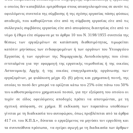
ο οποίος δεν καταβάλλει εμπρόθεσμα στους απασχολουμένους σε αυτόν τις
οφειλόμενες συνεπεία της σύμβασης ή της σχέσης εργασίας πάσης φύσεως
αποδοχές, που καθορίζονται είτε από τη σύμβαση εργασίας είτε από τις
συλλογικές συμβάσεις εργασίας είτε από αποφάσεις διαιτησίας είτε από το
νόμο ή έθιμο είτε σύμφωνα με το άρθρο 10 του Ν. 3198/1955 συνεπεία της
θέσεως των εργαζομένων σε κατάσταση διαθεσιμότητας, τιμωρείται
κατόπιν μηνύσεως των ενδιαφερομένων ή των οργάνων του Υπουργείου
Εργασίας ή των οργάνων της Νομαρχιακής Αυτοδιοίκησης που είναι
εντεταλμένα για την εφαρμογή της εργατικής νομοθεσίας ή της οικείας
Αστυνομικής Αρχής ή της οικείας επαγγελματικής οργάνωσης των
εργαζομένων, με φυλάκιση μέχρι έξι (6) μήνες και χρηματική ποινή, της
οποίας το ποσό δεν μπορεί να ορίζεται κάτω του 25% ούτε πάνω του 50%
του καθυστερούμενου χρηματικού ποσού, για την εξεύρεση του οποίου οι
τυχόν σε είδος οφειλόμενες αποδοχές πρέπει να αποτιμώνται, με τη
σχετική απόφαση, σε χρήμα. Η εκδίκαση των παραπάνω υποθέσεων
γίνεται με τη διαδικασία του αυτοφώρου, όπως προβλέπεται από τα άρθρα
417 επ. του Κ.Π.Δ.», δύναται ο εργαζόμενος να μηνύσει τον εργοδότη και
τα συνυπεύθυνα πρόσωπα, να εγείρει αγωγή με τη διαδικασία των άρθρων