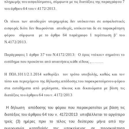
πληρωμής του ασφαλίσματος, σύμφωνα με τις διατάξεις της παραγράφου 7
του άρθρου 64 του ν.4172/2013.
Οι τόκοι των αποδοχών υπερημερίας δεν υπόκεινται σε ασφαλιστικές
εισφορές διότι δεν θεωρούνται αποδοχές, υπόκεινται δε σε παρακράτηση
φόρου σύμφωνα με το άρθρο 64 παράγραφο 1 περίπτωση β’ του
Ν.4172/2013.
Παράγραφος 1 άρθρο 37 του Ν.4172/2013: Ο όρος «τόκοι» σημαίνει το
εισόδημα που προκύπτει από απαιτήσεις κάθε είδους ,……….
Η ΠΟΛ.1011/2.1.2014 καθορίζει
τον τρόπο υποβολής, καθώς και τον
τύπο και περιεχόμενο της δήλωσης απόδοσης του παρακρατούμενου φόρου
στα εισοδήματα από μερίσματα, τόκους και δικαιώματα με βάση τις
διατάξεις του άρθρου 64 του ν. 4172/2013
Η δήλωση
απόδοσης του φόρου που παρακρατείται με βάση τις
διατάξεις του άρθρου 64 του ν. 4172/2013
υποβάλλεται το αργότερο
τρείς (3) ημέρες πριν το τέλος του δεύτερου μήνα από την
ημερομηνία καταβολής της υποκείμενης σε παρακράτηση