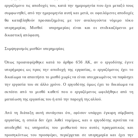
εργαζόμενο τις αποδοχές του, κατά την ημερομηνία που έχει μεταξύ τους
συμφωνηθεί, από την ημερομηνία αυτή και μετά, οι οφειλόμενες αποδοχές
θα καταβληθούν προσαυξημένες με τον αναλογούντα νόμιμο τόκο
υπερημερίας. Μισθοί υπερημερίας είναι και οι επιδικαζόμενοι με
δικαστική απόφαση.
Συμψηφισμός μισθών υπερημερίας
Όπως προαναφέρθηκε κατά το άρθρο 656 ΑΚ, αν ο εργοδότης έγινε
υπερήμερος ως προς την αποδοχή της εργασίας, ο εργαζόμενος έχει το
δικαίωμα να απαιτήσει το μισθό χωρίς να είναι υποχρεωμένος να παράσχει
την εργασία του σε άλλο χρόνο. Ο εργοδότης όμως έχει το δικαίωμα να
εκπέσει από το μισθό καθετί που ο εργαζόμενος ωφελήθηκε από τη
ματαίωση της εργασίας του ή από την παροχή της αλλού.
Από τη διάταξη αυτή συνάγεται ότι, εφόσον υπάρχει έγκυρη σύμβαση
εργασίας, η οποία δεν έχει λυθεί νομίμως, και ο εργοδότης αρνείται να
αποδεχθεί τις υπηρεσίες του μισθωτού που αυτός πραγματικώς και
προσηκόντως του προσφέρει, περιέρχεται σε υπερημερία και έχει την