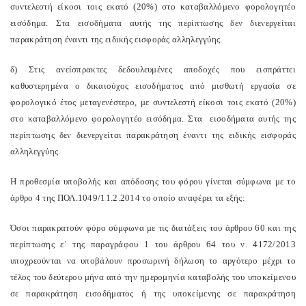
συντελεστή είκοσι τοις εκατό (20%) στο καταβαλλόμενο φορολογητέο
εισόδημα. Στα εισοδήματα αυτής της περίπτωσης δεν διενεργείται
παρακράτηση έναντι της ειδικής εισφοράς αλληλεγγύης.
δ) Στις ανείσπρακτες δεδουλευμένες αποδοχές που εισπράττει
καθυστερημένα ο δικαιούχος εισοδήματος από μισθωτή εργασία σε
φορολογικό έτος μεταγενέστερο, με συντελεστή είκοσι τοις εκατό (20%)
στο καταβαλλόμενο φορολογητέο εισόδημα. Στα εισοδήματα αυτής της
περίπτωσης δεν διενεργείται παρακράτηση έναντι της ειδικής εισφοράς
αλληλεγγύης.
Η προθεσμία υποβολής και απόδοσης του φόρου γίνεται σύμφωνα με το
άρθρο 4 της ΠΟΛ.1049/11.2.2014 το οποίο αναφέρει τα εξής:
Όσοι παρακρατούν φόρο σύμφωνα με τις διατάξεις του άρθρου 60 και της
περίπτωσης ε΄ της παραγράφου 1 του άρθρου 64 του ν. 4172/2013
υποχρεούνται να υποβάλουν προσωρινή δήλωση το αργότερο μέχρι το
τέλος του δεύτερου μήνα από την ημερομηνία καταβολής του υποκείμενου
σε παρακράτηση εισοδήματος ή της υποκείμενης σε παρακράτηση