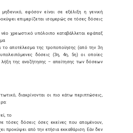
μηδενικό, εφόσον είναι σε εξέλιξη η γενική
ροκύψει επιμερίζεται ισομερώς σε τόσες δόσεις
 νέο χρεωστικό υπόλοιπο καταβάλλεται εφάπαξ
γμα
ι το αποτέλεσμα της τροποποίησης (από την 3η
υπολειπόμενες δόσεις (3η, 4η, 5η) οι οποίες
ν λήξη της αναζήτησης – απαίτησης των δόσεων
τωτικό, διακρίνονται οι πιο κάτω περιπτώσεις,
ερα:
εί, το
σε τόσες δόσεις όσες εκείνες που απομένουν,
ει προκύψει από την ετήσια εκκαθάριση. Εάν δεν