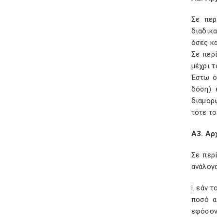
Σε περ
διαδικ
όσες κα
Σε περ
μέχρι τ
Έστω ό
δόση) 
διαμορ
τότε το
Α3. Αρ
Σε περ
ανάλογα
i. εάν 
ποσό α
εφόσον 