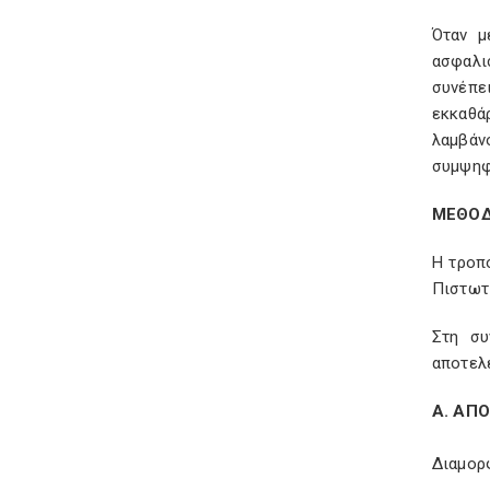
Όταν μ
ασφαλι
συνέπε
εκκαθά
λαμβάν
συμψηφ
ΜΕΘΟΔ
Η τροπ
Πιστωτ
Στη συ
αποτελ
Α. ΑΠ
Διαμορ