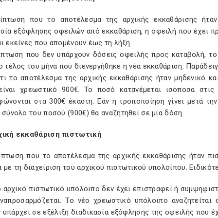
ίπτωση που το αποτέλεσμα της αρχικής εκκαθάρισης ήταν 
ασία εξόφλησης οφειλών από εκκαθάριση, η οφειλή που έχει π
ι εκείνες που απομένουν έως τη λήξη.
ίπτωση που δεν υπάρχουν δόσεις οφειλής προς καταβολή, το
ο τέλος του μήνα που διενεργήθηκε η νέα εκκαθάριση. Παράδει
τι το αποτέλεσμα της αρχικής εκκαθάρισης ήταν μηδενικό κα
είναι χρεωστικό 900€. Το ποσό κατανέμεται ισόποσα στις 
φώνονται στα 300€ έκαστη. Εάν η τροποποίηση γίνει μετά τη
 σύνολο του ποσού (900€) θα αναζητηθεί σε μία δόση.
χική εκκαθάριση πιστωτική
ίπτωση που το αποτέλεσμα της αρχικής εκκαθάρισης ήταν πισ
 με τη διαχείριση του αρχικού πιστωτικού υπολοίπου. Ειδικότ
το αρχικό πιστωτικό υπόλοιπο δεν έχει επιστραφεί ή συμψηφιστ
ναπροσαρμόζεται. Το νέο χρεωστικό υπόλοιπο αναζητείται 
υπάρχει σε εξέλιξη διαδικασία εξόφλησης της οφειλής που έχ