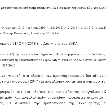
ροποποίηση εκκαθάρισης ασφαλιστικών εισφορών Μη Μισθωτών Ασφαλισ
 Οι αρ.πρωτ. Δ.15 / Δ / οικ.9290 / 183/2018/14-2-2018 και Δ.15/Δ’/οικ.Δ.1
Διεύθυνσης Κοινωνικής Ασφάλισης ΥΠΕΚΑΑ
κύκλιος 21/ 27-4-2018 της Διοίκησης του ΕΦΚΑ
νωτέρω (2) σχετική εγκύκλιο οδηγία του ΕΦΚΑ ενημερωθήκατε, μεταξύ άλλων, γ
ια εκκαθάριση ασφαλιστικών εισφορών Μη Μισθωτών Ασφαλισμένων, σύμφωνα με
. 4387/2016.
ίναι γνωστό, στα πλαίσια των προαναφερόμενων διατάξεων κ
στικών εισφορών 2017 για ασφαλισμένους με μία ή περισσότερε
προφανές ότι στα πλαίσια της κινητικότητας επαγγελματικώ
ματικών και ασφαλιστικών στοιχείων, προκύπτει αναγκαιό
ράς με συνέπεια την τροποποίηση της εκκαθάρισης α