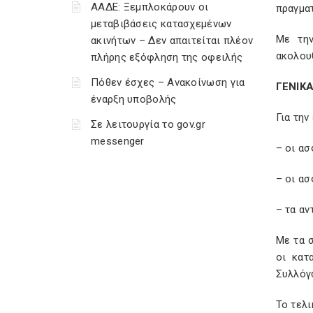
ΑΑΔΕ: Ξεμπλοκάρουν οι
πραγμα
μεταβιβάσεις κατασχεμένων
Με την
ακινήτων – Δεν απαιτείται πλέον
ακολου
πλήρης εξόφληση της οφειλής
Πόθεν έσχες – Ανακοίνωση για
ΓΕΝΙΚ
έναρξη υποβολής
Για τη
Σε λειτουργία το gov.gr
messenger
– οι ασ
– οι ασ
– τα αν
Με τα 
οι κατ
Συλλόγ
Το τελ