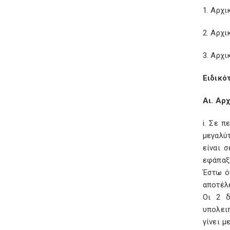
1. Αρχ
2. Αρχι
3. Αρχι
Ειδικό
Αι. Αρ
i. Σε 
μεγαλύ
είναι 
εφάπαξ 
Έστω ό
αποτέλε
Οι 2 δ
υπολειπ
γίνει μ