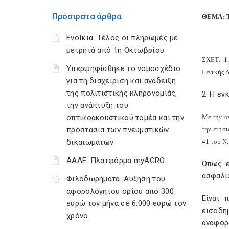
Πρόσφατα άρθρα
ΘΕΜΑ: Τ
Ενοίκια: Τέλος οι πληρωμές με
μετρητά από 1η Οκτωβρίου
ΣΧΕΤ: 1.
Υπερψηφίσθηκε το νομοσχέδιο
Γενικής 
για τη διαχείριση και ανάδειξη
της πολιτιστικής κληρονομιάς,
2. Η εγ
την ανάπτυξη του
οπτικοακουστικού τομέα και την
Με την α
προστασία των πνευματικών
την ετήσ
δικαιωμάτων
41 του Ν
ΑΑΔΕ: Πλατφόρμα myAGRO
Όπως ε
ασφαλι
Φιλοδωρήματα: Αύξηση του
αφορολόγητου ορίου από 300
Είναι 
ευρώ τον μήνα σε 6.000 ευρώ τον
εισοδη
χρόνο
αναφο