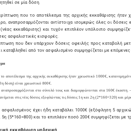
ητηθεί σε μία δόση.
 περίπτωση που το αποτέλεσμα της αρχικής εκκαθάρισης ήταν 
ερο, αναπροσαρμόζονται αντίστοιχα ισομερώς όλες οι δόσεις 
 (νέας εκκαθάρισης) και τυχόν επιπλέον υπόλοιπο συμψηφίζε
σες ασφαλιστικές εισφορές.
ίπτωση που δεν υπάρχουν δόσεις οφειλής προς καταβολή μετ
ει καταβληθεί από τον ασφαλισμένο συμψηφίζεται με επόμενες
γμα
 το αποτέλεσμα της αρχικής εκκαθάρισης ήταν χρεωστικό 1000€, κατανεμημένο
3η δόση) είναι χρεωστικό 800€.
ς αναπροσαρμόζονται στο σύνολό τους και διαμορφώνονται στα 160€ έκαστη. –
νέμεται στις νέες δόσεις εξοφλώντας τις δόσεις 1η και 2η (2*160=320) και μέρο
ο ασφαλισμένος έχει ήδη καταβάλει 1000€ (εξόφληση 5 αρχικ
ι 5η (5*160=800) και το επιπλέον ποσό 200€ συμψηφίζεται με 
χική εκκαθάριση μηδενική