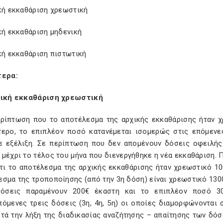
ική εκκαθάριση χρεωστική
κή εκκαθάριση μηδενική
κή εκκαθάριση πιστωτική
τερα:
χική εκκαθάριση χρεωστική
περίπτωση που το αποτέλεσμα της αρχικής εκκαθάρισης ήταν 
τερο, το επιπλέον ποσό κατανέμεται ισομερώς στις επόμεν
σε εξέλιξη. Σε περίπτωση που δεν απομένουν δόσεις οφειλής
μέχρι το τέλος του μήνα που διενεργήθηκε η νέα εκκαθάριση. 
τι το αποτέλεσμα της αρχικής εκκαθάρισης ήταν χρεωστικό 100
σμα της τροποποίησης (από την 3η δόση) είναι χρεωστικό 130
όσεις παραμένουν 200€ έκαστη και το επιπλέον ποσό 30
όμενες τρεις δόσεις (3η, 4η, 5η) οι οποίες διαμορφώνονται 
ετά την λήξη της διαδικασίας αναζήτησης – απαίτησης των δό