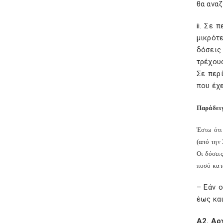
θα αναζ
ii. Σε
μικρότ
δόσεις
τρέχου
Σε περ
που έχ
Παράδει
Έστω ότι
(από την 
Οι δόσει
ποσό κατα
– Εάν 
έως κα
Α2. Αρ