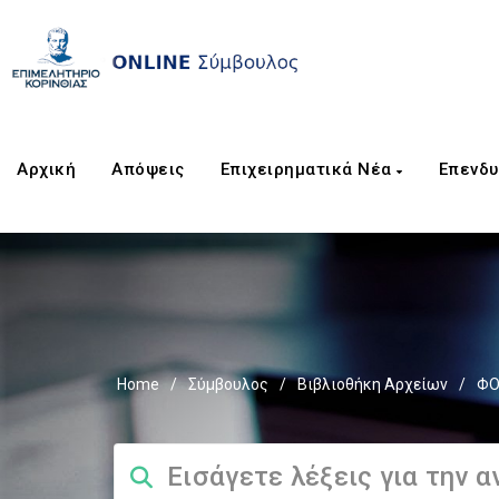
Αρχική
Απόψεις
Επιχειρηματικά Νέα
Επενδυ
Home
/
Σύμβουλος
/
Βιβλιοθήκη Αρχείων
/
ΦΟ