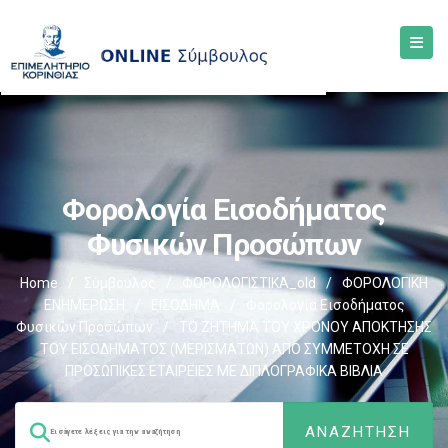
Φορολογία Εισοδήματος
Φυσικών Προσώπων
Home
/
Σύμβουλος
/
ΦΟΡΟΛΟΓΙΣΤΙΚΑ_old
/
ΦΟΡΟΛΟΓΙΚΗ
ΕΝΗΜΕΡΩΣΗ
/
ΕΙΣΟΔΗΜΑ
/
Φορολογία Εισοδήματος
Φυσικών Προσώπων
/
ΤΟ ΖΗΤΗΜΑ ΤΟΥ ΧΡΟΝΟΥ ΑΠΟΚΤΗΣΗΣ
ΤΟΥ ΕΙΣΟΔΗΜΑΤΟΣ (ΜΕΡΙΣΜΑΤΩΝ) ΑΠΟ ΣΥΜΜΕΤΟΧΗ ΣΕ
ΠΡΟΣΩΠΙΚΕΣ ΕΤΑΙΡΕΙΕΣ ΜΕ ΔΙΠΛΟΓΡΑΦΙΚΑ ΒΙΒΛΙΑ