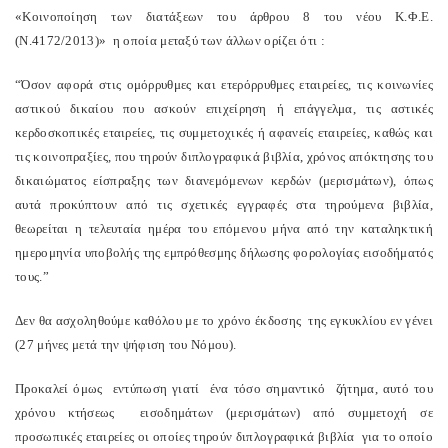
«Κοινοποίηση των διατάξεων του άρθρου 8 του νέου Κ.Φ.Ε.
(Ν.4172/2013)» η οποία μεταξύ των άλλων ορίζει ότι :
“Όσον αφορά στις ομόρρυθμες και ετερόρρυθμες εταιρείες, τις κοινωνίες
αστικού δικαίου που ασκούν επιχείρηση ή επάγγελμα, τις αστικές
κερδοσκοπικές εταιρείες, τις συμμετοχικές ή αφανείς εταιρείες, καθώς και
τις κοινοπραξίες, που τηρούν διπλογραφικά βιβλία, χρόνος απόκτησης του
δικαιώματος είσπραξης των διανεμόμενων κερδών (μερισμάτων), όπως
αυτά προκύπτουν από τις σχετικές εγγραφές στα τηρούμενα βιβλία,
θεωρείται η τελευταία ημέρα του επόμενου μήνα από την καταληκτική
ημερομηνία υποβολής της εμπρόθεσμης δήλωσης φορολογίας εισοδήματός
τους.”
Δεν θα ασχοληθούμε καθόλου με το χρόνο έκδοσης της εγκυκλίου εν γένει
(27 μήνες μετά την ψήφιση του Νόμου).
Προκαλεί όμως εντύπωση γιατί ένα τόσο σημαντικό ζήτημα, αυτό του
χρόνου κτήσεως εισοδημάτων (μερισμάτων) από συμμετοχή σε
προσωπικές εταιρείες οι οποίες τηρούν διπλογραφικά βιβλία για το οποίο