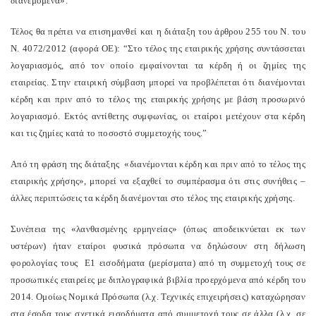
διανεμόμενα».
Τέλος θα πρέπει να επισημανθεί και η διάταξη του άρθρου 255 του Ν. του
Ν. 4072/2012 (αφορά ΟΕ): “Στο τέλος της εταιρικής χρήσης συντάσσεται
λογαριασμός, από τον οποίο εμφαίνονται τα κέρδη ή οι ζημίες της
εταιρείας. Στην εταιρική σύμβαση μπορεί να προβλέπεται ότι διανέμονται
κέρδη και πριν από το τέλος της εταιρικής χρήσης με βάση προσωρινό
λογαριασμό. Εκτός αντίθετης συμφωνίας, οι εταίροι μετέχουν στα κέρδη
και τις ζημίες κατά το ποσοστό συμμετοχής τους.”
Από τη φράση της διάταξης «διανέμονται κέρδη και πριν από το τέλος της
εταιρικής χρήσης», μπορεί να εξαχθεί το συμπέρασμα ότι στις συνήθεις –
άλλες περιπτώσεις τα κέρδη διανέμονται στο τέλος της εταιρικής χρήσης.
Συνέπεια της «λανθασμένης ερμηνείας» (όπως αποδεικνύεται εκ των
υστέρων) ήταν εταίροι φυσικά πρόσωπα να δηλώσουν στη δήλωση
φορολογίας τους Ε1 εισοδήματα (μερίσματα) από τη συμμετοχή τους σε
προσωπικές εταιρείες με διπλογραφικά βιβλία προερχόμενα από κέρδη του
2014. Ομοίως Νομικά Πρόσωπα (λ.χ. Τεχνικές επιχειρήσεις) καταχώρησαν
στα έσοδα τους σχετικά εισοδήματα από συμμετοχή τους σε άλλα (λ.χ. σε