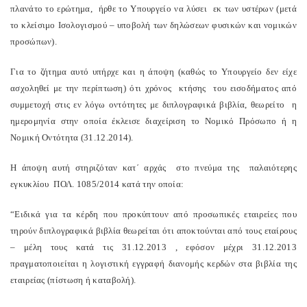
πλανάτο το ερώτημα, ήρθε το Υπουργείο να λύσει εκ των υστέρων (μετά
το κλείσιμο Ισολογισμού – υποβολή των δηλώσεων φυσικών και νομικών
προσώπων).
Για το ζήτημα αυτό υπήρχε και η άποψη (καθώς το Υπουργείο δεν είχε
ασχοληθεί με την περίπτωση) ότι χρόνος κτήσης του εισοδήματος από
συμμετοχή στις εν λόγω οντότητες με διπλογραφικά βιβλία, θεωρείτο η
ημερομηνία στην οποία έκλεισε διαχείριση το Νομικό Πρόσωπο ή η
Νομική Οντότητα (31.12.2014).
Η άποψη αυτή στηριζόταν κατ΄ αρχάς στο πνεύμα της παλαιότερης
εγκυκλίου ΠΟΛ. 1085/2014 κατά την οποία:
“Ειδικά για τα κέρδη που προκύπτουν από προσωπικές εταιρείες που
τηρούν διπλογραφικά βιβλία θεωρείται ότι αποκτούνται από τους εταίρους
– μέλη τους κατά τις 31.12.2013 , εφόσον μέχρι 31.12.2013
πραγματοποιείται η λογιστική εγγραφή διανομής κερδών στα βιβλία της
εταιρείας (πίστωση ή καταβολή).