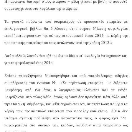
Η παραπάνω διανομή στους εταίρους – μέλη γίνεται με βάση το ποσοστό
συμμετοχής τους στο κεφάλαιο της εταιρείας.
Τα φυσικά πρόσωπα που συμμετέχουν σε προσωπικές εταιρείες με
διπλογραφικά βιβλία, θα δηλώσουν στην ετήσια δήλωση φορολογίας
εισοδήματος φυσικών προσώπων οικονομικού έτους 2014, τα κέρδη της
προσωπικής εταιρείας που τους αναλογούν από την χρήση 2013.»
Από πολλούς λοιπόν θεωρήθηκε ότι τα ίδια κατ΄ αναλογία θα ισχύσουν και
για το φορολογικό έτος 2014.
Επίσης «παρεξήγηση» δημιουργήθηκε και από «παράπλευρες» οδηγίες
συμπλήρωσης του εντύπου Ν: «Σε περίπτωση εταιρείας με διάρκεια
μακρότερη από ένα έτος ο λογαριασμός κλείνεται και τα κέρδη
μοιράζονται στο τέλος κάθε έτους, εφόσον δεν προκύπτει κάτι άλλο από
την εταιρική σύμβαση», και «Επισημαίνεται ότι, σε περίπτωση που για τα
κέρδη των προσωπικών εταιρειών του φορολογικού έτους 2014 δεν
υπάρχει σχετική πρόβλεψη στο καταστατικό τους, ο φόρος έχει ήδη
παρακρατηθεί στο σύνολο των κερδών, καθόσον αυτά θεωρούντο ως