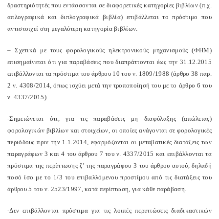
δραστηριότητές που εντάσσονται σε διαφορετικές κατηγορίες βιβλίων (π.χ.
απλογραφικά και διπλογραφικά βιβλία) επιβάλλεται το πρόστιμο που
αντιστοιχεί στη μεγαλύτερη κατηγορία βιβλίων.
– Σχετικά με τους φορολογικούς ηλεκτρονικούς μηχανισμούς (ΦΗΜ)
επισημαίνεται ότι για παραβάσεις που διαπράττονται έως την 31.12.2015
επιβάλλονται τα πρόστιμα του άρθρου 10 του ν. 1809/1988 (άρθρο 38 παρ.
2 ν. 4308/2014, όπως ισχύει μετά την τροποποίησή του με το άρθρο 6 του
ν. 4337/2015).
-Σημειώνεται ότι, για τις παραβάσεις μη διαφύλαξης (απώλειας)
φορολογικών βιβλίων και στοιχείων, οι οποίες ανάγονται σε φορολογικές
περιόδους πριν την 1.1.2014, εφαρμόζονται οι μεταβατικές διατάξεις των
παραγράφων 3 και 4 του άρθρου 7 του ν. 4337/2015 και επιβάλλονται τα
πρόστιμα της περίπτωσης ζ’ της παραγράφου 3 του άρθρου αυτού, δηλαδή
ποσό ίσο με το 1/3 του επιβαλλόμενου προστίμου από τις διατάξεις του
άρθρου 5 του ν. 2523/1997, κατά περίπτωση, για κάθε παράβαση.
-Δεν επιβάλλονται πρόστιμα για τις λοιπές περιπτώσεις διαδικαστικών