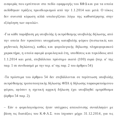
εισφοράς που εμπίπτουν στο πεδίο εφαρμογής του ΚΦΔ και για τα οποία
εκδόθηκαν πράξεις προσδιορισμού από την 1.1.2014 και μετά. Ο τόκος
δεν συνιστά κύρωση αλλά υπολογίζεται λόγω της καθυστέρησης στην
εξόφληση των οφειλών.
-Για κάθε παράβαση μη υποβολής ή εκπρόθεσμης υποβολής δήλωσης, από
την οποία δεν προκύπτει υποχρέωση καταβολής φόρου (πιστωτικές και
μηδενικές δηλώσεις), καθώς και φορολογικής δήλωσης πληροφοριακού
χαρακτήρα, η οποία αφορά φορολογικά έτη, υποθέσεις και περιόδους από
1.1.2014 και μετά, επιβάλλεται πρόστιμο εκατό (100) ευρώ (περ. α’ της
παρ. 1 σε συνδυασμό με την περ. α’ της παρ. 2 του άρθρου 54)
-Τα πρόστιμα του άρθρου 54 δεν επιβάλλονται σε περίπτωση υποβολής
εκπρόθεσμης τροποποιητικής δήλωσης ΦΠΑ ή δήλωσης παρακρατούμενου
φόρου, εφόσον η σχετική αρχική δήλωση έχει υποβληθεί εμπρόθεσμα
(άρθρο 54 παρ. 2).
– Εάν ο φορολογούμενος ήταν υπόχρεος απεικόνισης συναλλαγών με
βάση τις διατάξεις του Κ.Φ.Α.Σ. που ίσχυσαν μέχρι 31.12.2014, για τις