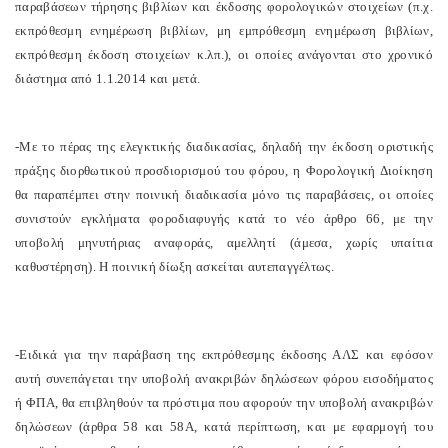
παραβάσεων τήρησης βιβλίων και έκδοσης φορολογικών στοιχείων (π.χ.
εκπρόθεσμη ενημέρωση βιβλίων, μη εμπρόθεσμη ενημέρωση βιβλίων,
εκπρόθεσμη έκδοση στοιχείων κ.λπ.), οι οποίες ανάγονται στο χρονικό
διάστημα από 1.1.2014 και μετά.
-Με το πέρας της ελεγκτικής διαδικασίας, δηλαδή την έκδοση οριστικής
πράξης διορθωτικού προσδιορισμού του φόρου, η Φορολογική Διοίκηση
θα παραπέμπει στην ποινική διαδικασία μόνο τις παραβάσεις, οι οποίες
συνιστούν εγκλήματα φοροδιαφυγής κατά το νέο άρθρο 66, με την
υποβολή μηνυτήριας αναφοράς, αμελλητί (άμεσα, χωρίς υπαίτια
καθυστέρηση). Η ποινική δίωξη ασκείται αυτεπαγγέλτως.
-Ειδικά για την παράβαση της εκπρόθεσμης έκδοσης ΑΛΣ και εφόσον
αυτή συνεπάγεται την υποβολή ανακριβών δηλώσεων φόρου εισοδήματος
ή ΦΠΑ, θα επιβληθούν τα πρόστιμα που αφορούν την υποβολή ανακριβών
δηλώσεων (άρθρα 58 και 58Α, κατά περίπτωση, και με εφαρμογή του