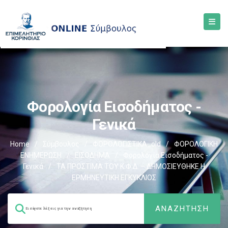
Φορολογία Εισοδήματος -
Γενικά
Home
/
Σύμβουλος
/
ΦΟΡΟΛΟΓΙΣΤΙΚΑ_old
/
ΦΟΡΟΛΟΓΙΚΗ
ΕΝΗΜΕΡΩΣΗ
/
ΕΙΣΟΔΗΜΑ
/
Φορολογία Εισοδήματος -
Γενικά
/
ΤΑ ΠΡΟΣΤΙΜΑ ΤΟΥ Κ.Φ.Δ. – ΔΗΜΟΣΙΕΥΘΗΚΕ Η
ΕΡΜΗΝΕΥΤΙΚΗ ΕΓΚΥΚΛΙΟΣ