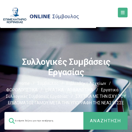
Συλλογικές Συμβάσεις
Εργασίας
Home
/
Σύμβουλος
/
Βιβλιοθήκη Αρχείων
/
ΦΟΡΟΛΟΓΙΣΤΙΚΑ
/
ΕΡΓΑΤΙΚΑ - ΑΣΦΑΛΙΣΤΙΚΑ
/
Εργατικά
/
Συλλογικές Συμβάσεις Εργασίας
/
ΣΧΕΤΙΚΑ ΜΕ ΤΗΝ ΙΣΧΥ ΤΟΥ
ΕΠΙΔΟΜΑΤΟΣ ΓΑΜΟΥ ΜΕΤΑ ΤΗΝ ΥΠΟΓΡΑΦΗ ΤΗΣ ΝΕΑΣ ΕΓΣΣΕ