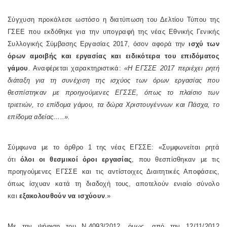
Σύγχυση προκάλεσε ωστόσο η διατύπωση του Δελτίου Τύπου της
ΓΣΕΕ που εκδόθηκε για την υπογραφή της νέας Εθνικής Γενικής
Συλλογικής Σύμβασης Εργασίας 2017, όσον αφορά την
ισχύ των
όρων αμοιβής και εργασίας και ειδικότερα του επιδόματος
γάμου
. Αναφέρεται χαρακτηριστικά:
«Η ΕΓΣΣΕ 2017 περιέχει ρητή
διάταξη για τη συνέχιση της ισχύος των όρων εργασίας που
θεσπίστηκαν με προηγούμενες ΕΓΣΣΕ, όπως το πλαίσιο των
τριετιών, το επίδομα γάμου, τα δώρα Χριστουγέννων και Πάσχα, το
επίδομα αδείας…..».
Σύμφωνα με το άρθρο 1 της νέας ΕΓΣΣΕ: «Συμφωνείται ρητά
ότι
όλοι οι θεσμικοί όροι εργασίας
, που θεσπίσθηκαν με τις
προηγούμενες ΕΓΣΣΕ και τις αντίστοιχες Διαιτητικές Αποφάσεις,
όπως ίσχυαν κατά τη διαδοχή τους, αποτελούν ενιαίο σύνολο
και
εξακολουθούν να ισχύουν
.»
Με την ψήφιση του
Ν.4093/2012, όμως, από την 12/11/2012