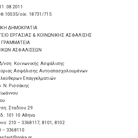
να, 11 .08.2011
: Φ.10035/οίκ. 18731/715
ΙΚΗ ΔΗΜΟΚΡΑΤΙΑ
ΓΕΙΟ ΕΡΓΑΣΙΑΣ & ΚΟΙΝΩΝΙΚΗΣ ΑΣΦΑΛΙΣΗΣ
Η ΓΡΑΜΜΑΤΕΙΑ
ΝΙΚΩΝ ΑΣΦΑΛΙΣΕΩΝ
κή Δ/νση Κοινωνικής Ασφάλισης
η Κύριας Ασφάλισης Αυτοαπασχολουμένων
μα Ελεύθερων Επαγγελματιών
: Ν. Ρισσάκης
παϊωάννου
άγγου
υνση: Σταδίου 29
. Κωδ.: 101 10 Αθήνα
νο: 210 – 3368117, 8101, 8102
10 – 3368110
 asfayt@ggka.gr