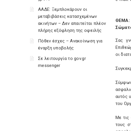
ΑΑΔΕ: Ξεμπλοκάρουν οι
μεταβιβάσεις κατασχεμένων
ΘΕΜΑ:
ακινήτων – Δεν απαιτείται πλέον
Σώματο
πλήρης εξόφληση της οφειλής
Σας γν
Πόθεν έσχες – Ανακοίνωση για
Επιθεώ
έναρξη υποβολής
οι διατ
Σε λειτουργία το gov.gr
messenger
Συγκεκρ
Σύμφων
ασφαλισ
αυτός υ
του Ορ
Με τις 
τους σ