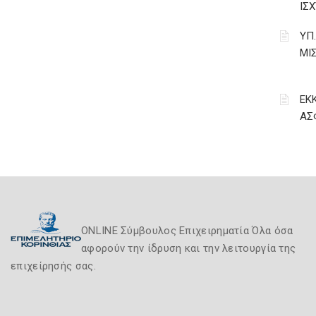
ΙΣΧ
ΥΠ
ΜΙ
ΕΚ
ΑΣ
ONLINE Σύμβουλος Επιχειρηματία Όλα όσα
αφορούν την ίδρυση και την λειτουργία της
επιχείρησής σας.