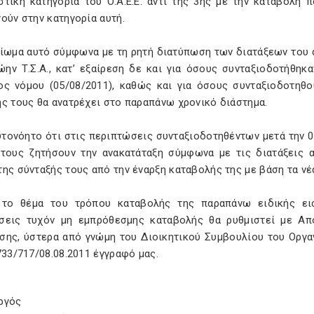
στική κατηγορία του Ο.Α.Ε.Ε. αντί της 3ης με την καταβολή
ούν στην κατηγορία αυτή.
αίωμα αυτό σύμφωνα με τη ρητή διατύπωση των διατάξεων του 
ώην Τ.Σ.Α., κατ’ εξαίρεση δε και για όσους συνταξιοδοτήθηκα
ος νόμου (05/08/2011), καθώς και για όσους συνταξιοδοτηθο
ς τους θα ανατρέχει στο παραπάνω χρονικό διάστημα.
υτονόητο ότι στις περιπτώσεις συνταξιοδοτηθέντων μετά την 0
 τους ζητήσουν την ανακατάταξη σύμφωνα με τις διατάξεις α
ης σύνταξής τους από την έναρξη καταβολής της με βάση τα νέ
 το θέμα του τρόπου καταβολής της παραπάνω ειδικής ει
σεις τυχόν μη εμπρόθεσμης καταβολής θα ρυθμιστεί με Απ
σης, ύστερα από γνώμη του Διοικητικού Συμβουλίου του Οργαν
733/717/08.08.2011 έγγραφό μας.
ργός