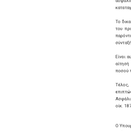
ασφαλι
καταταγ
Το δικ
του πρ
παρόντ
σύνταξή
Είναι α
αίτησή
ποσού τ
Τέλος,
επιπτώ
Ασφάλι
οίκ. 18
Ο Υπου