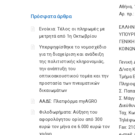
Αθή
Aρ. πρ.
Πρόσφατα άρθρα
ΕΛΛΗΝ
Ενοίκια: Τέλος οι πληρωμές με
ΥΠΟΥΡ
μετρητά από 1η Οκτωβρίου
ΓΕΝΙΚ
Υπερψηφίσθηκε το νομοσχέδιο
ΚΟΙΝΩ
για τη διαχείριση και ανάδειξη
της πολιτιστικής κληρονομιάς,
Γενι
την ανάπτυξη του
Δ/νσ
οπτικοακουστικού τομέα και την
Τμή
προστασία των πνευματικών
Πληροφ
δικαιωμάτων
Σ. Πα
Σ. Μ
ΑΑΔΕ: Πλατφόρμα myAGRO
Διεύθ
Φιλοδωρήματα: Αύξηση του
Ταχ
αφορολόγητου ορίου από 300
Τηλέφω
ευρώ τον μήνα σε 6.000 ευρώ τον
Fax: 2
χρόνο
e-mail: