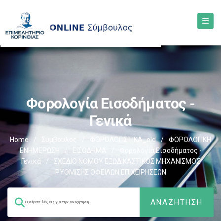
Φορολογία Εισοδήματος -
Γενικά
Home
/
Σύμβουλος
/
ΦΟΡΟΛΟΓΙΣΤΙΚΑ_old
/
ΦΟΡΟΛΟΓΙΚΗ
ΕΝΗΜΕΡΩΣΗ
/
ΕΙΣΟΔΗΜΑ
/
Φορολογία Εισοδήματος -
Γενικά
/
ΣΧΕΔΙΟ ΝΟΜΟΥ ΕΞΩΔΙΚΑΣΤΙΚΟΣ ΜΗΧΑΝΙΣΜΟΣ
ΡΥΘΜΙΣΗΣ ΟΦΕΙΛΩΝ ΕΠΙΧΕΙΡΗΣΕΩΝ