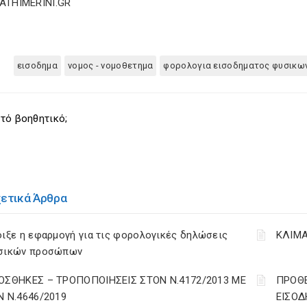
KATHIMERINI.GR
εισοδημα
νομος - νομοθετημα
φορολογια εισοδηματος φυσικ
τό βοηθητικό;
χετικά Άρθρα
ιξε η εφαρμογή για τις φορολογικές δηλώσεις
ΚΛΙΜΑ
σικών προσώπων
ΟΣΘΗΚΕΣ – ΤΡΟΠΟΠΟΙΗΣΕΙΣ ΣΤΟΝ Ν.4172/2013 ΜΕ
ΠΡΟΘΕ
Ν Ν.4646/2019
ΕΙΣΟΔ