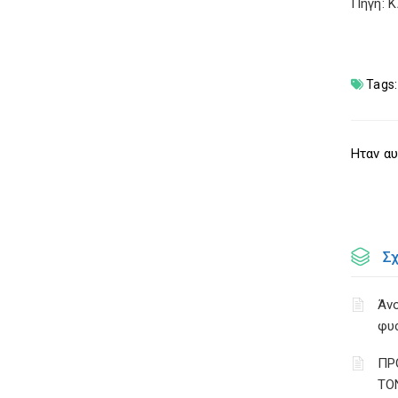
Πηγή: 
Tags:
Ηταν αυ
Σ
Άνο
φυ
ΠΡ
ΤΟ