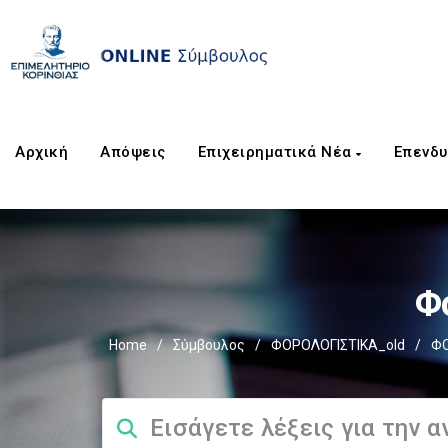
Αρχική
Απόψεις
Επιχειρηματικά Νέα
Επενδυ
Φ
Home
/
Σύμβουλος
/
ΦΟΡΟΛΟΓΙΣΤΙΚΑ_old
/
ΦΟ