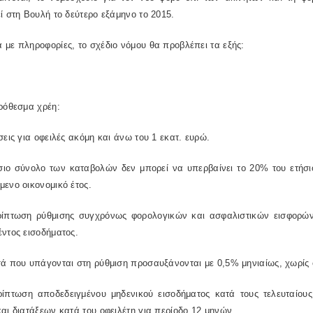
ί στη Βουλή το δεύτερο εξάμηνο το 2015.
με πληροφορίες, το σχέδιο νόμου θα προβλέπει τα εξής:
ρόθεσμα χρέη:
σεις για οφειλές ακόμη και άνω του 1 εκατ. ευρώ.
ήσιο σύνολο των καταβολών δεν μπορεί να υπερβαίνει το 20% του ετήσι
ενο οικονομικό έτος.
ρίπτωση ρύθμισης συγχρόνως φορολογικών και ασφαλιστικών εισφορών
ντος εισοδήματος.
σά που υπάγονται στη ρύθμιση προσαυξάνονται με 0,5% μηνιαίως, χωρίς
ρίπτωση αποδεδειγμένου μηδενικού εισοδήματος κατά τους τελευταίου
αι διατάξεων κατά του οφειλέτη για περίοδο 12 μηνών.