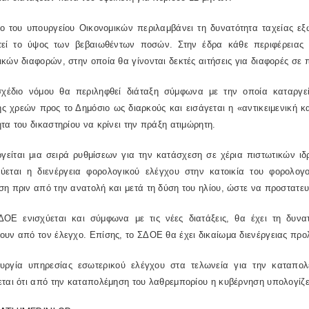
ιο του υπουργείου Οικονομικών περιλαμβάνει τη δυνατότητα ταχείας ε
τεί το ύψος των βεβαιωθέντων ποσών. Στην έδρα κάθε περιφέρειας σ
κών διαφορών, στην οποία θα γίνονται δεκτές αιτήσεις για διαφορές σε
σχέδιο νόμου θα περιληφθεί διάταξη σύμφωνα με την οποία καταργεί
 χρεών προς το Δημόσιο ως διαρκούς και εισάγεται η «αντικειμενική κ
τα του δικαστηρίου να κρίνει την πράξη ατιμώρητη.
γείται μια σειρά ρυθμίσεων για την κατάσχεση σε χέρια πιστωτικών ιδ
ύεται η διενέργεια φορολογικού ελέγχου στην κατοικία του φορολογ
η πριν από την ανατολή και μετά τη δύση του ηλίου, ώστε να προστατευθ
ΔΟΕ ενισχύεται και σύμφωνα με τις νέες διατάξεις, θα έχει τη δυν
υν από τον έλεγχο. Επίσης, το ΣΔΟΕ θα έχει δικαίωμα διενέργειας προ
ουργία υπηρεσίας εσωτερικού ελέγχου στα τελωνεία για την καταπολ
ται ότι από την καταπολέμηση του λαθρεμπορίου η κυβέρνηση υπολογίζει