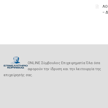
ΛΟ
– 
ONLINE Σύμβουλος Επιχειρηματία Όλα όσα
αφορούν την ίδρυση και την λειτουργία της
επιχείρησής σας.