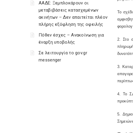
ΑΑΔΕ: Ξεμπλοκάρουν οι
μεταβιβάσεις κατασχεμένων
Το σχέδ
ακινήτων – Δεν απαιτείται πλέον
αμφισβη
πλήρης εξόφληση της οφειλής
φορολογι
Πόθεν έσχες – Ανακοίνωση για
2. Στο 
έναρξη υποβολής
πληρωμής
Σε λειτουργία το gov.gr
δυνατότη
messenger
3. Καταρ
απαγορε
περίπτωσ
4. Το Σ
προκύπτο
5. Δημι
Σημειώνε