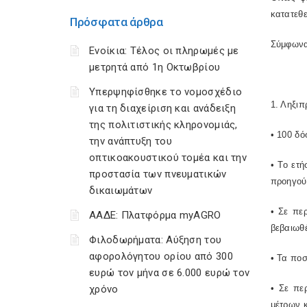
κατατεθε
Πρόσφατα άρθρα
Σύμφωνα 
Ενοίκια: Τέλος οι πληρωμές με
μετρητά από 1η Οκτωβρίου
Υπερψηφίσθηκε το νομοσχέδιο
1. Ληξιπ
για τη διαχείριση και ανάδειξη
της πολιτιστικής κληρονομιάς,
• 100 δό
την ανάπτυξη του
οπτικοακουστικού τομέα και την
• Το ετ
προστασία των πνευματικών
προηγούμ
δικαιωμάτων
• Σε πε
ΑΑΔΕ: Πλατφόρμα myAGRO
βεβαιωθέ
Φιλοδωρήματα: Αύξηση του
αφορολόγητου ορίου από 300
• Τα πο
ευρώ τον μήνα σε 6.000 ευρώ τον
χρόνο
• Σε πε
μέτρων κ