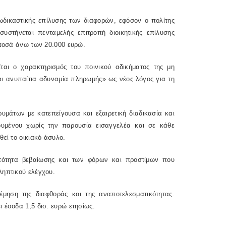
ξωδικαστικής επίλυσης των διαφορών, εφόσον ο πολίτης
υστήνεται πενταμελής επιτροπή διοικητικής επίλυσης
 ποσά άνω των 20.000 ευρώ.
ται ο χαρακτηρισμός του ποινικού αδικήματος της μη
αι ανυπαίτια αδυναμία πληρωμής» ως νέος λόγος για τη
ρυμάτων με κατεπείγουσα και εξαιρετική διαδικασία και
ουμένου χωρίς την παρουσία εισαγγελέα και σε κάθε
εί το οικιακό άσυλο.
ατότητα βεβαίωσης και των φόρων και προστίμων που
ληπτικού ελέγχου.
έμηση της διαφθοράς και της αναποτελεσματικότητας.
 έσοδα 1,5 δισ. ευρώ ετησίως.