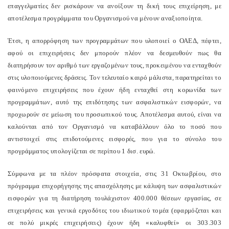
επαγγελματίες δεν ρισκάρουν να ανοίξουν τη δική τους επιχείρηση, με
αποτέλεσμα προγράμματα του Οργανισμού να μένουν αναξιοποίητα.
Έτσι, η απορρόφηση των προγραμμάτων που υλοποιεί ο ΟΑΕΔ, πέφτει,
αφού οι επιχειρήσεις δεν μπορούν πλέον να δεσμευθούν πως θα
διατηρήσουν τον αριθμό των εργαζομένων τους, προκειμένου να ενταχθούν
στις υλοποιούμενες δράσεις. Τον τελευταίο καιρό μάλιστα, παρατηρείται το
φαινόμενο επιχειρήσεις που έχουν ήδη ενταχθεί στη κορωνίδα των
προγραμμάτων, αυτό της επιδότησης των ασφαλιστικών εισφορών, να
προχωρούν σε μείωση του προσωπικού τους. Αποτέλεσμα αυτού, είναι να
καλούνται από τον Οργανισμό να καταβάλλουν όλο το ποσό που
αντιστοιχεί στις επιδοτούμενες εισφορές, που για το σύνολο του
προγράμματος υπολογίζεται σε περίπου 1 δισ. ευρώ.
Σύμφωνα με τα πλέον πρόσφατα στοιχεία, στις 31 Οκτωβρίου, στο
πρόγραμμα επιχορήγησης της απασχόλησης με κάλυψη των ασφαλιστικών
εισφορών για τη διατήρηση τουλάχιστον 400.000 θέσεων εργασίας, σε
επιχειρήσεις και γενικά εργοδότες του ιδιωτικού τομέα (εφαρμόζεται και
σε πολύ μικρές επιχειρήσεις) έχουν ήδη «καλυφθεί» οι 303.303