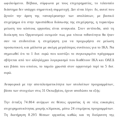
ωφελούμενοι. Βέβαια, σύμφωνα με τους επιχειρηματίες, το τελευταίο
διάστημα δεν υπάρχει σημαντική συμμετοχή. Δεν είναι λίγοι δε, αυτοί που
ζητούν την άρση της «απαγόρευσης» των απολύσεων, με βασικό
επιχείρημα ότι στην προσπάθεια διάσωσης της επιχείρησης, η περαιτέρω
μείωση του κόστους εργασίας είναι αναγκαία. Στον αντίποδα, από τη
διοίκηση του Οργανισμού εκτιμούν πως μια τέτοια πιθανότητα θα ήταν
σαν να επιδοτείται η επιχείρηση για να προχωρήσει σε μείωση
προσωπικού, και μάλιστα με ακόμη μεγαλύτερες συνέπειες για το ΙΚΑ. Να
σημειωθεί ότι το 1 δισ. ευρώ που κοστίζει το συγκεκριμένο πρόγραμμα
σβήνεται από τον αλληλόχρεο λογαριασμό που διαθέτουν ΙΚΑ και ΟΑΕΔ
και βάσει του οποίου, το ταμείο χρωστά στον οργανισμό περί τα 5 δισ.
ευρώ.
Αναφορικά με την αποτελεσματικότητα των υπολοίπων προγραμμάτων,
βάσει των στοιχείων στις 31 Οκτωβρίου, έχουν αποδώσει τα εξής:
Την ένταξη 74.864 ανέργων σε θέσεις εργασίας ή σε νέες ευκαιρίες
επιχειρηματικότητας μικρής κλίμακας, μέσω 24 επιμέρους προγραμμάτων.
Τη διατήρηση 8.295 θέσεων εργασίας καθώς και τη διεύρυνση της