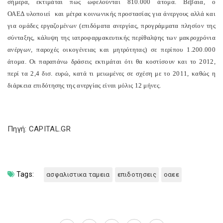
σήμερα, εκτιμάται πως ωφελούνται 810.000 άτομα. Βέβαια, ο
ΟΑΕΔ υλοποιεί και μέτρα κοινωνικής προστασίας για άνεργους αλλά και
για ομάδες εργαζομένων (επιδόματα ανεργίας, προγράμματα πλησίον της
σύνταξης, κάλυψη της ιατροφαρμακευτικής περίθαλψης των μακροχρόνια
ανέργων, παροχές οικογένειας και μητρότητας) σε περίπου 1.200.000
άτομα. Οι παραπάνω δράσεις εκτιμάται ότι θα κοστίσουν και το 2012,
περί τα 2,4 δισ. ευρώ, κατά τι μειωμένες σε σχέση με το 2011, καθώς η
διάρκεια επιδότησης της ανεργίας είναι μόλις 12 μήνες.
Πηγή: CAPITAL.GR
Tags:
ασφαλιστικα ταμεια
επιδοτησεις
οαεε