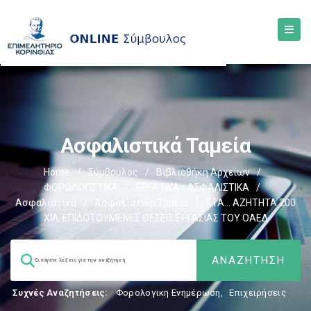
Ασφαλιστικά Ταμεία
Home
/
Σύμβουλος
/
Βιβλιοθήκη Αρχείων
/
ΦΟΡΟΛΟΓΙΣΤΙΚΑ
/
ΕΡΓΑΤΙΚΑ - ΑΣΦΑΛΙΣΤΙΚΑ
/
Ασφαλιστικά
/
Ασφαλιστικά Ταμεία
/
ΣΤΑ… ΑΖΗΤΗΤΑ 200
ΧΙΛ. ΕΠΙΔΟΤΟΥΜΕΝΕΣ ΘΕΣΕΙΣ ΕΡΓΑΣΙΑΣ ΤΟΥ ΟΑΕΔ
Συχνές Αναζητήσεις:
Φορολογικη Ενημέρωση
,
Επιχειρήσεις