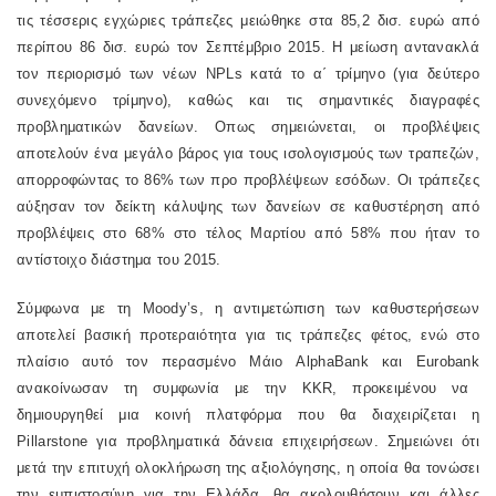
τις τέσσερις εγχώριες τράπεζες μειώθηκε στα 85,2 δισ. ευρώ από
περίπου 86 δισ. ευρώ τον Σεπτέμβριο 2015. Η μείωση αντανακλά
τον περιορισμό των νέων
NPLs
κατά το α΄ τρίμηνο (για δεύτερο
συνεχόμενο τρίμηνο), καθώς και τις σημαντικές διαγραφές
προβληματικών δανείων. Οπως σημειώνεται, οι προβλέψεις
αποτελούν ένα μεγάλο βάρος για τους ισολογισμούς των τραπεζών,
απορροφώντας το 86% των προ προβλέψεων εσόδων. Οι τράπεζες
αύξησαν τον δείκτη κάλυψης των δανείων σε καθυστέρηση από
προβλέψεις στο 68% στο τέλος Μαρτίου από 58% που ήταν το
αντίστοιχο διάστημα του 2015.
Σύμφωνα με τη
Moody
’
s
, η αντιμετώπιση των καθυστερήσεων
αποτελεί βασική προτεραιότητα για τις τράπεζες φέτος, ενώ στο
πλαίσιο αυτό τον περασμένο Μάιο
Alpha
Bank
και
Eurobank
ανακοίνωσαν τη συμφωνία με την
KKR
, προκειμένου να
δημιουργηθεί μια κοινή πλατφόρμα που θα διαχειρίζεται η
Pillarstone
για προβληματικά δάνεια επιχειρήσεων. Σημειώνει ότι
μετά την επιτυχή ολοκλήρωση της αξιολόγησης, η οποία θα τονώσει
την εμπιστοσύνη για την Ελλάδα, θα ακολουθήσουν και άλλες