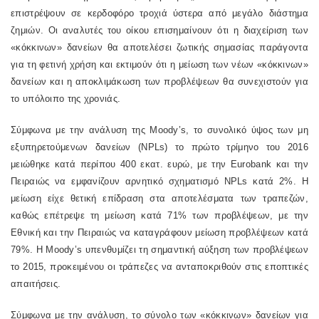
επιστρέψουν σε κερδοφόρο τροχιά ύστερα από μεγάλο διάστημα
ζημιών. Οι αναλυτές του οίκου επισημαίνουν ότι η διαχείριση των
«κόκκινων» δανείων θα αποτελέσει ζωτικής σημασίας παράγοντα
για τη φετινή χρήση και εκτιμούν ότι η μείωση των νέων «κόκκινων»
δανείων και η αποκλιμάκωση των προβλέψεων θα συνεχιστούν για
το υπόλοιπο της χρονιάς.
Σύμφωνα με την ανάλυση της
Moody
’
s
, το συνολικό ύψος των μη
εξυπηρετούμενων δανείων (
NPLs
) το πρώτο τρίμηνο του 2016
μειώθηκε κατά περίπου 400 εκατ. ευρώ, με την
Eurobank
και την
Πειραιώς να εμφανίζουν αρνητικό σχηματισμό
NPLs
κατά 2%. Η
μείωση είχε θετική επίδραση στα αποτελέσματα των τραπεζών,
καθώς επέτρεψε τη μείωση κατά 71% των προβλέψεων, με την
Εθνική και την Πειραιώς να καταγράφουν μείωση προβλέψεων κατά
79%. Η
Moody
’
s
υπενθυμίζει τη σημαντική αύξηση των προβλέψεων
το 2015, προκειμένου οι τράπεζες να ανταποκριθούν στις εποπτικές
απαιτήσεις.
Σύμφωνα με την ανάλυση, το σύνολο των «κόκκινων» δανείων για