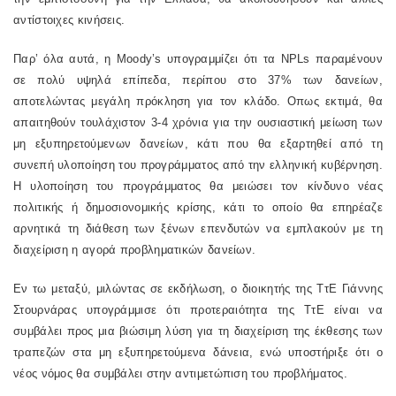
αντίστοιχες κινήσεις.
Παρ’ όλα αυτά, η
Moody
’
s
υπογραμμίζει ότι τα
NPLs
παραμένουν
σε πολύ υψηλά επίπεδα, περίπου στο 37% των δανείων,
αποτελώντας μεγάλη πρόκληση για τον κλάδο. Οπως εκτιμά, θα
απαιτηθούν τουλάχιστον 3-4 χρόνια για την ουσιαστική μείωση των
μη εξυπηρετούμενων δανείων, κάτι που θα εξαρτηθεί από τη
συνεπή υλοποίηση του προγράμματος από την ελληνική κυβέρνηση.
Η υλοποίηση του προγράμματος θα μειώσει τον κίνδυνο νέας
πολιτικής ή δημοσιονομικής κρίσης, κάτι το οποίο θα επηρέαζε
αρνητικά τη διάθεση των ξένων επενδυτών να εμπλακούν με τη
διαχείριση η αγορά προβληματικών δανείων.
Εν τω μεταξύ, μιλώντας σε εκδήλωση, ο διοικητής της ΤτΕ Γιάννης
Στουρνάρας υπογράμμισε ότι προτεραιότητα της ΤτΕ είναι να
συμβάλει προς μια βιώσιμη λύση για τη διαχείριση της έκθεσης των
τραπεζών στα μη εξυπηρετούμενα δάνεια, ενώ υποστήριξε ότι ο
νέος νόμος θα συμβάλει στην αντιμετώπιση του προβλήματος.