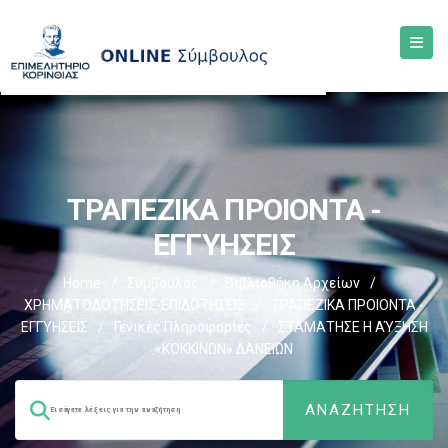
ΤΡΑΠΕΖΙΚΑ ΠΡΟΙΟΝΤΑ -
ΕΓΓΥΗΣΕΙΣ
Home
/
Σύμβουλος
/
Βιβλιοθήκη Αρχείων
/
ΧΡΗΜΑΤΟΔΟΤΗΣΕΙΣ-ΕΠΙΔΟΤΗΣΕΙΣ
/
ΤΡΑΠΕΖΙΚΑ ΠΡΟΙΟΝΤΑ -
ΕΓΓΥΗΣΕΙΣ
/
Γενικές Πληροφορίες
/
ΣΤΑΜΑΤΗΣΕ Η ΑΎΞΗΣΗ
«ΚΟΚΚΙΝΩΝ» ΔΑΝΕΙΩΝ