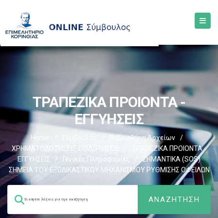
ΤΡΑΠΕΖΙΚΑ ΠΡΟΙΟΝΤΑ -
ΕΓΓΥΗΣΕΙΣ
Home
/
Σύμβουλος
/
Βιβλιοθήκη Αρχείων
/
ΧΡΗΜΑΤΟΔΟΤΗΣΕΙΣ-ΕΠΙΔΟΤΗΣΕΙΣ
/
ΤΡΑΠΕΖΙΚΑ ΠΡΟΙΟΝΤΑ -
ΕΓΓΥΗΣΕΙΣ
/
Γενικές Πληροφορίες
/
ΣΗΜΑΝΤΙΚΑ (SOS)
ΣΗΜΕΙΑ ΤΟΥ ΕΞΩΔΙΚΑΣΤΙΚΟΥ ΜΗΧΑΝΙΣΜΟΥ ΡΥΘΜΙΣΗΣ ΟΦΕΙΛΩΝ