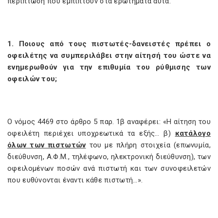
περίπτωση που εμπίπτουν στα ερωτήματα αυτά.
1. Ποιους από τους πιστωτές-δανειστές πρέπει ο
οφειλέτης να συμπεριλάβει στην αίτησή του ώστε να
ενημερωθούν για την επιθυμία του ρύθμισης των
οφειλών του;
Ο νόμος 4469 στο άρθρο 5 παρ. 1β αναφέρει: «Η αίτηση του
οφειλέτη περιέχει υποχρεωτικά τα εξής… β)
κατάλογο
όλων των πιστωτών
του με πλήρη στοιχεία (επωνυµία,
διεύθυνση, Α.Φ.Μ., τηλέφωνο, ηλεκτρονική διεύθυνση), των
οφειλοµένων ποσών ανά πιστωτή και των συνοφειλετών
που ευθύνονται έναντι κάθε πιστωτή…».