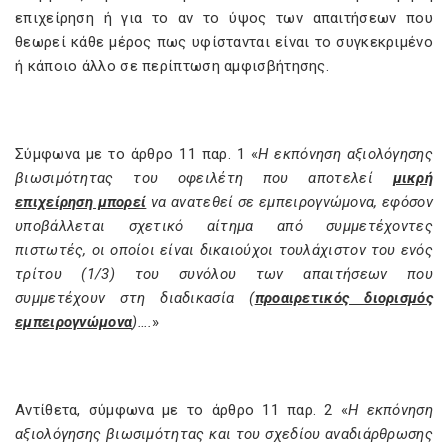
επιχείρηση ή για το αν το ύψος των απαιτήσεων που
θεωρεί κάθε μέρος πως υφίστανται είναι το συγκεκριμένο
ή κάποιο άλλο σε περίπτωση αμφισβήτησης.
Σύμφωνα με το άρθρο 11 παρ. 1 «
Η εκπόνηση αξιολόγησης
βιωσιµότητας του οφειλέτη που αποτελεί
µικρή
επιχείρηση µπορεί
να ανατεθεί σε εµπειρογνώµονα, εφόσον
υποβάλλεται σχετικό αίτηµα από συµµετέχοντες
πιστωτές, οι οποίοι είναι δικαιούχοι τουλάχιστον του ενός
τρίτου (1/3) του συνόλου των απαιτήσεων που
συµµετέχουν στη διαδικασία (
προαιρετικός διορισµός
εµπειρογνώµονα
)….
»
Αντίθετα, σύμφωνα με το άρθρο 11 παρ. 2 «
Η εκπόνηση
αξιολόγησης βιωσιµότητας και του σχεδίου αναδιάρθρωσης