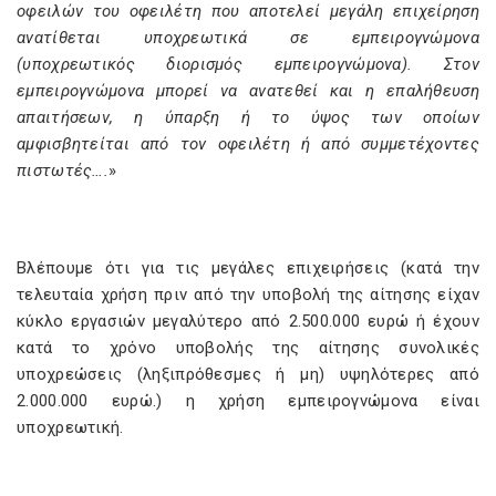
οφειλών του οφειλέτη που αποτελεί µεγάλη επιχείρηση
ανατίθεται υποχρεωτικά σε εµπειρογνώµονα
(υποχρεωτικός διορισµός εµπειρογνώµονα). Στον
εµπειρογνώµονα µπορεί να ανατεθεί και η επαλήθευση
απαιτήσεων, η ύπαρξη ή το ύψος των οποίων
αµφισβητείται από τον οφειλέτη ή από συµµετέχοντες
πιστωτές….
»
Βλέπουμε ότι για τις μεγάλες επιχειρήσεις (κατά την
τελευταία χρήση πριν από την υποβολή της αίτησης είχαν
κύκλο εργασιών µεγαλύτερο από 2.500.000 ευρώ ή έχουν
κατά το χρόνο υποβολής της αίτησης συνολικές
υποχρεώσεις (ληξιπρόθεσµες ή µη) υψηλότερες από
2.000.000 ευρώ.) η χρήση εμπειρογνώμονα είναι
υποχρεωτική.