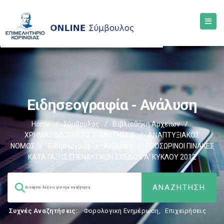
Ειδησεογραφία - Ανάλυση
Home
/
Σύμβουλος
/
Βιβλιοθήκη Αρχείων
/
ΧΡΗΜΑΤΟΔΟΤΗΣΕΙΣ-ΕΠΙΔΟΤΗΣΕΙΣ
/
ΑΝΑΠΤΥΞΙΑΚΟΣ
ΝΟΜΟΣ
/
Ειδησεογραφία - Ανάλυση
/
ΠΡΟΣΩΡΙΝΟΙ ΠΙΝΑΚΕΣ
ΚΑΤΑΤΑΞΗΣ ΕΠΕΝΔΥΤΙΚΩΝ ΣΧΕΔΙΩΝ Α’ ΚΥΚΛΟΥ 2012
Συχνές Αναζητήσεις:
Φορολογικη Ενημέρωση
,
Επιχειρήσεις