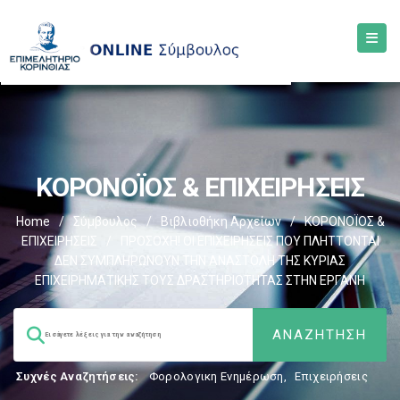
ΚΟΡΟΝΟΪΟΣ & ΕΠΙΧΕΙΡΗΣΕΙΣ
Home
/
Σύμβουλος
/
Βιβλιοθήκη Αρχείων
/
ΚΟΡΟΝΟΪΟΣ &
ΕΠΙΧΕΙΡΗΣΕΙΣ
/
ΠΡΟΣΟΧΗ! ΟΙ ΕΠΙΧΕΙΡΗΣΕΙΣ ΠΟΥ ΠΛΗΤΤΟΝΤΑΙ
ΔΕΝ ΣΥΜΠΛΗΡΩΝΟΥΝ ΤΗΝ ΑΝΑΣΤΟΛΗ ΤΗΣ ΚΥΡΙΑΣ
ΕΠΙΧΕΙΡΗΜΑΤΙΚΗΣ ΤΟΥΣ ΔΡΑΣΤΗΡΙΟΤΗΤΑΣ ΣΤΗΝ ΕΡΓΑΝΗ
Συχνές Αναζητήσεις:
Φορολογικη Ενημέρωση
,
Επιχειρήσεις