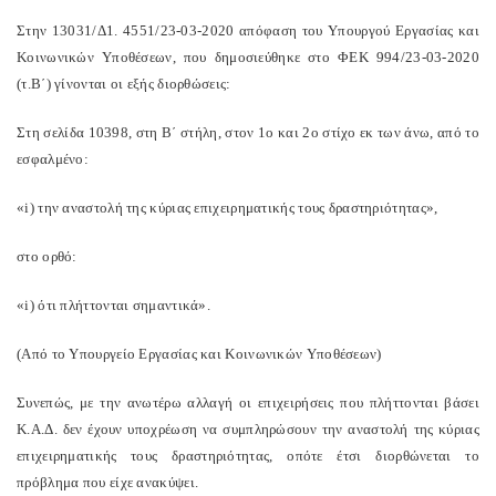
Στην 13031/Δ1. 4551/23-03-2020 απόφαση του Υπουργού Εργασίας και
Κοινωνικών Υποθέσεων, που δημοσιεύθηκε στο ΦΕΚ 994/23-03-2020
(τ.Β΄) γίνονται οι εξής διορθώσεις:
Στη σελίδα 10398, στη Β΄ στήλη, στον 1ο και 2ο στίχο εκ των άνω, από το
εσφαλμένο:
«i) την αναστολή της κύριας επιχειρηματικής τους δραστηριότητας»,
στο ορθό:
«i) ότι πλήττονται σημαντικά».
(Από το Υπουργείο Εργασίας και Κοινωνικών Υποθέσεων)
Συνεπώς, με την ανωτέρω αλλαγή οι επιχειρήσεις που πλήττονται βάσει
Κ.Α.Δ. δεν έχουν υποχρέωση να συμπληρώσουν την αναστολή της κύριας
επιχειρηματικής τους δραστηριότητας, οπότε έτσι διορθώνεται το
πρόβλημα που είχε ανακύψει.