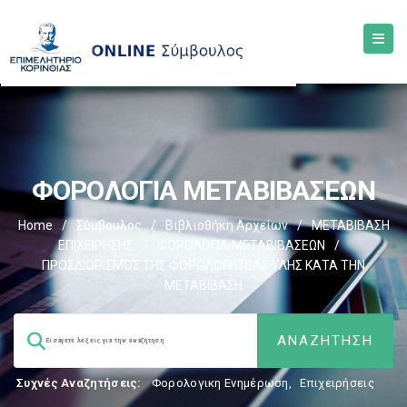
ΦΟΡΟΛΟΓΙΑ ΜΕΤΑΒΙΒΑΣΕΩΝ
Home
/
Σύμβουλος
/
Βιβλιοθήκη Αρχείων
/
ΜΕΤΑΒΙΒΑΣΗ
ΕΠΙΧΕIΡΗΣΗΣ
/
ΦΟΡΟΛΟΓΙΑ ΜΕΤΑΒΙΒΑΣΕΩΝ
/
ΠΡΟΣΔΙΟΡΙΣΜΟΣ ΤΗΣ ΦΟΡΟΛΟΓΗΤΕΑΣ ΥΛΗΣ ΚΑΤΑ ΤΗΝ
ΜΕΤΑΒΙΒΑΣΗ
Συχνές Αναζητήσεις:
Φορολογικη Ενημέρωση
,
Επιχειρήσεις