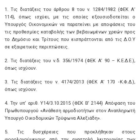
1. Τις διατάξεις του άρθρου 8 του ν. 1284/1982 (ΦΕΚ Α’
114), όπως ισχύει, με τις οποίες εξουσιοδοτείται ο
Υπουργός Οικονομικών να παρατείνει με αποφάσεις του
τις προθεσμίες καταβολής των βεβαιωμένων χρεών προς
το Δημόσιο και Τρίτους που εισπράττονται από τις Δ.Ο.Υ
σε εξαιρετικές περιπτώσεις.
2. Τις διατάξεις του ν.δ. 356/1974 (ΦΕΚ Α’ 90 – Κ.Ε.Δ.Ε.),
όπως ισχύουν.
3. Τις διατάξεις του ν. 4174/2013 (ΦΕΚ Α’ 170 -Κ.Φ.Δ.),
όπως ισχύουν.
4. Την υπ’ αριθ. Υ14/3.10.2015 (ΦΕΚ Β’ 2144) Απόφαση του
Πρωθυπουργού «Ανάθεση αρμοδιοτήτων στον Αναπληρωτή
Υπουργό Οικοδομικών Τρύφωνα Αλεξιάδη».
5. Τις δυσχέρειες που προκλήθηκαν στους
φορολογούμενους από την αναστολή λειτουργίας των