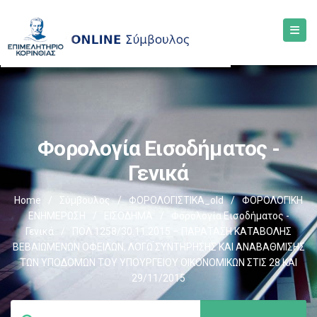
Φορολογία Εισοδήματος -
Γενικά
Home
/
Σύμβουλος
/
ΦΟΡΟΛΟΓΙΣΤΙΚΑ_old
/
ΦΟΡΟΛΟΓΙΚΗ
ΕΝΗΜΕΡΩΣΗ
/
ΕΙΣΟΔΗΜΑ
/
Φορολογία Εισοδήματος -
Γενικά
/
ΠΟΛ.1258/30.11.2015 – ΠΑΡΑΤΑΣΗ ΚΑΤΑΒΟΛΗΣ
ΒΕΒΑΙΩΜΕΝΩΝ ΟΦΕΙΛΩΝ, ΛΟΓΩ ΣΥΝΤΗΡΗΣΗΣ ΚΑΙ ΑΝΑΒΑΘΜΙΣΗΣ
ΤΩΝ ΥΠΟΔΟΜΩΝ ΤΟΥ ΥΠΟΥΡΓΕΙΟΥ ΟΙΚΟΝΟΜΙΚΩΝ ΣΤΙΣ 28 ΚΑΙ
29/11/2015