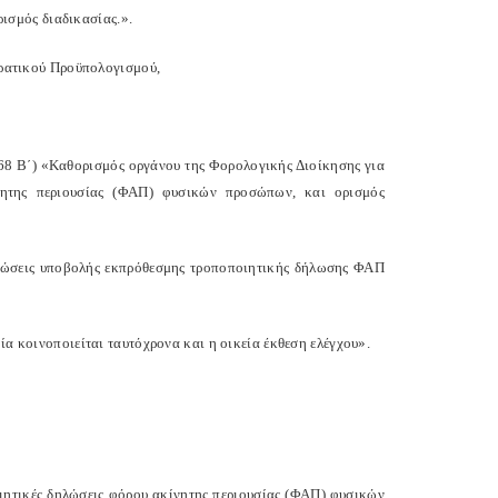
ισμός διαδικασίας.».
 Κρατικού Προϋπολογισμού,
 Β΄) «Καθορισμός οργάνου της Φορολογικής Διοίκησης για
ητης περιουσίας (ΦΑΠ) φυσικών προσώπων, και ορισμός
ιπτώσεις υποβολής εκπρόθεσμης τροποποιητικής δήλωσης ΦΑΠ
ία κοινοποιείται ταυτόχρονα και η οικεία έκθεση ελέγχου».
ιητικές δηλώσεις φόρου ακίνητης περιουσίας (ΦΑΠ) φυσικών