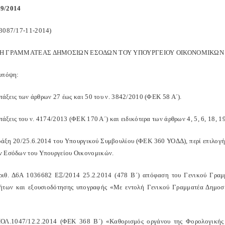
9/2014
3087/17-11-2014)
ΚΗ ΓΡΑΜΜΑΤΕΑΣ ΔΗΜΟΣΙΩΝ ΕΣΟΔΩΝ ΤΟΥ ΥΠΟΥΡΓΕΙΟΥ ΟΙΚΟΝΟΜΙΚΩΝ
υπόψη:
ατάξεις των άρθρων 27 έως και 50 του ν. 3842/2010 (ΦΕΚ 58 Α΄).
ατάξεις του ν. 4174/2013 (ΦΕΚ 170 Α΄) και ειδικότερα των άρθρων 4, 5, 6, 18, 19,
ράξη 20/25.6.2014 του Υπουργικού Συμβουλίου (ΦΕΚ 360 ΥΟΔΔ), περί επιλογής
 Εσόδων του Υπουργείου Οικονομικών.
ριθ. Δ6Α 1036682 ΕΞ/2014 25.2.2014 (478 Β΄) απόφαση του Γενικού Γραμ
ήτων και εξουσιοδότησης υπογραφής «Με εντολή Γενικού Γραμματέα Δημοσ
ΟΛ.1047/12.2.2014 (ΦΕΚ 368 Β΄) «Καθορισμός οργάνου της Φορολογικής 