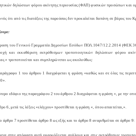
ητικών δηλώσεων φόρου ακίνητης περιουσίας (ΦΑΠ) φυσικών προσώπων και ορ
ονός ότι από τις διατάξεις της παρούσας δεν προκαλείται δαπάνη σε βάρος του
ουμε:
φαση του Γενικού Γραμματέα Δημοσίων Εσόδων ΠΟΛ.1047/12.2.2014 (ΦΕΚ 368
δοχή και εκκαθάριση εκπρόθεσμων τροποποιητικών δηλώσεων φόρου ακίν
ίας.» τροποποιείται και συμπληρώνεται ως ακολούθως:
παράγραφο 1 του άρθρου 1 διαγράφεται η φράση «καθώς και σε όλες τις περ
10».
ύτερο εδάφιο της παραγράφου 2 του άρθρου 2 διαγράφεται η φράση «, με την οπο
θρο 6, μετά τις λέξεις «ελέγχου» προστίθεται η φράση «, όπου απαιτείται,».
ο άρθρο 7 προστίθεται άρθρο 8 ως εξής και το άρθρο 8 αναριθμείται σε άρθρο 9:
μενα στην απόφαση αυτή εφαρμόζονται ανάλογα και στις εκπρόθεσμες τροποπο