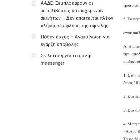
ΑΑΔΕ: Ξεμπλοκάρουν οι
τροποποι
μεταβιβάσεις κατασχεμένων
ακινήτων – Δεν απαιτείται πλέον
6. Το γεγ
πλήρης εξόφληση της οφειλής
αποφασίζ
Πόθεν έσχες – Ανακοίνωση για
έναρξη υποβολής
Α. Η από
την απο
Σε λειτουργία το gov.gr
διαδικασ
messenger
1. Στην 
έτους 20
2. Στο δε
3. Στο άρ
4. Μετά τ
«Άρθρο 8
Τα οριζό