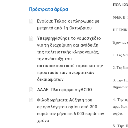
ΠΟΛ 123
Πρόσφατα άρθρα
(ΦΕΚ Β’ 
Ενοίκια: Τέλος οι πληρωμές με
μετρητά από 1η Οκτωβρίου
Η ΓΕΝΙ
Υπερψηφίσθηκε το νομοσχέδιο
Έχοντας 
για τη διαχείριση και ανάδειξη
της πολιτιστικής κληρονομιάς,
1. Τις δι
την ανάπτυξη του
οπτικοακουστικού τομέα και την
2. Τις δι
προστασία των πνευματικών
δικαιωμάτων
3. Την Π
Δημοσίων
ΑΑΔΕ: Πλατφόρμα myAGRO
Φιλοδωρήματα: Αύξηση του
4. Την α
αφορολόγητου ορίου από 300
αρμοδιοτ
ευρώ τον μήνα σε 6.000 ευρώ τον
ισχύει.
χρόνο
5. Την Π