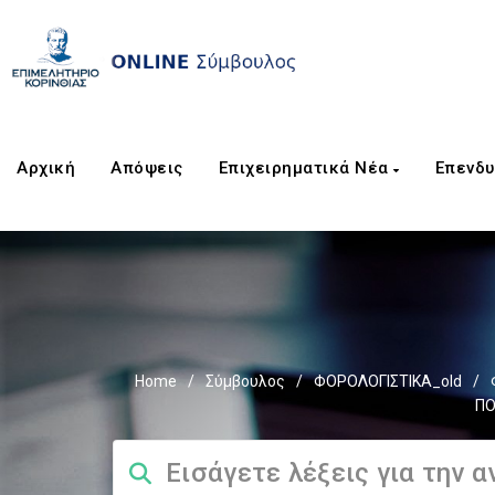
Αρχική
Απόψεις
Επιχειρηματικά Νέα
Επενδυ
Home
/
Σύμβουλος
/
ΦΟΡΟΛΟΓΙΣΤΙΚΑ_old
/
ΠΟ