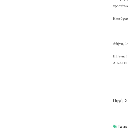
προσώπων
Η απόφασ
Αθήνα, 1
Η Γενική
ΑΙΚΑΤΕ
Πηγή: 
Tags: